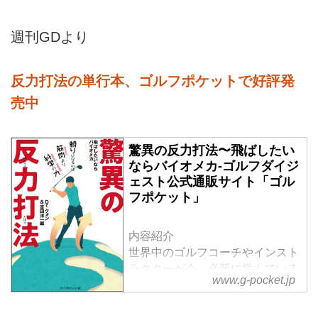
週刊GDより
反力打法の単行本、ゴルフポケットで好評発
売中
驚異の反力打法〜飛ばしたい
ならバイオメカ-ゴルフダイジ
ェスト公式通販サイト「ゴル
フポケット」
内容紹介
世界中のゴルフコーチやインスト
ラクターが今、必死に学んでいる
www.g-pocket.jp
スポーツ・バイオメカニクス理
論、それがこの「反力打法」で
す。