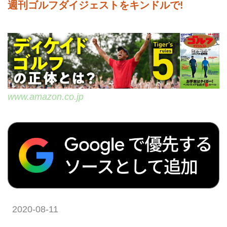
週刊ゴルフダイジェストをキンドルで!
筋肉などの自分の力に頼らず、地
面から返ってくる力「地面反力」
や「重力」を効率よく体の回転に
換えるから小さい力で飛ばすこと
ができる。体の構造に合わせた自
然な動きをするから、ケガをしな
い。
www.amazon.co.jp
スポーツ・バイオメカニクスの世
界的権威、Dr.クォンが提唱する
「反力打法」は、科学の力を
100％活用した、世界最先端のス
ウィング理論です。
...
2020-08-11