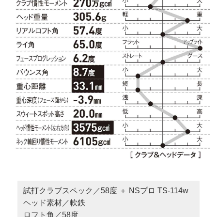
試打クラブスペック／58度 ＋ NSプロ TS-114w
ヘッド素材／軟鉄
ロフト角／58度