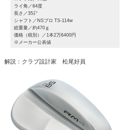
ライ角／64度
長さ／35㌅
シャフト／NSプロ TS-114w
総重量／約470ｇ
価格（税別）／1本2万6400円
※メーカー公表値
解説：クラブ設計家 松尾好員