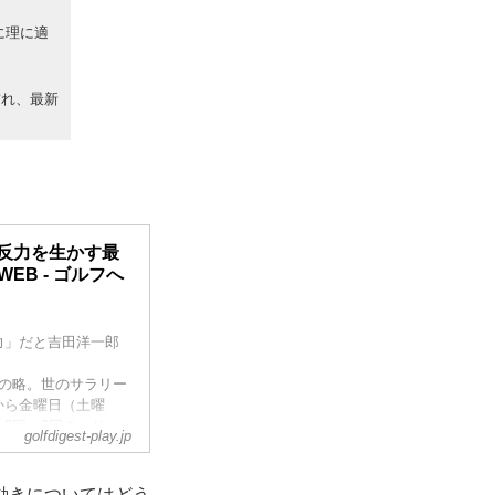
に理に適
訪れ、最新
8 反力を生かす最
B - ゴルフへ
力」だと吉田洋一郎
”の略。世のサラリー
から金曜日（土曜
3回～6回のシリー
golfdigest-play.jp
勤中、スコアアップ
動きについてはどう