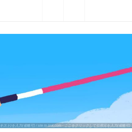
キスト)を入力(省略可) / site.to.link.com - ここをクリックして引用元を入力(省略可)