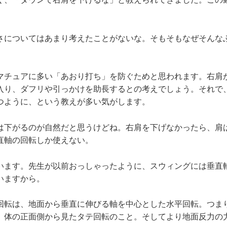
ヤン・フー・クォン。テキサス女子大学教授。専
ス。生体力学的に理に適ったスウィ...
についてはあまり考えたことがないな。そもそもなぜそんな
チュアに多い「あおり打ち」を防ぐためと思われます。右肩
入り、ダフリや引っかけを助長するとの考えでしょう。それで
つように、という教えが多い気がします。
下がるのが自然だと思うけどね。右肩を下げなかったら、肩
直軸の回転しか使えない。
ます。先生が以前おっしゃったように、スウィングには垂直
いますから。
転は、地面から垂直に伸びる軸を中心とした水平回転。つま
、体の正面側から見たタテ回転のこと。そしてより地面反力の