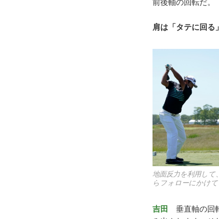
前後軸の回転だ。
肩は「タテに回る
地面反力を利用して
らフォローにかけて
吉田
垂直軸の回転