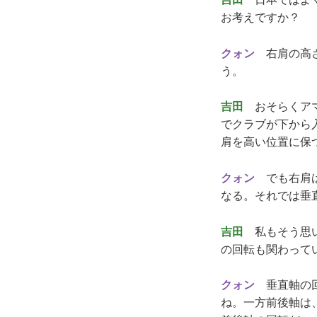
お考えですか？
クォン
右肩の高さ
う。
吉田
おそらくアマ
でクラブが下から
肩を高い位置に保
クォン
でも右肩は
なる。それでは垂
吉田
私もそう思い
の回転も関わって
クォン
垂直軸の回
ね。一方前後軸は