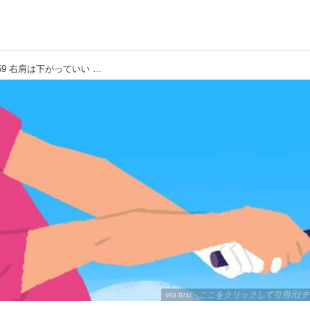
【通勤GD】Dr.クォンの反力打法 Vol.59 右肩は下がっていい ゴルフダイジェストWEB
via text - ここをクリックして引用元(テ