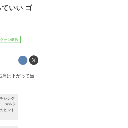
っていい ゴ
クォン教授
右肩は下がって当
ーをシング
ーマを3
のヒント