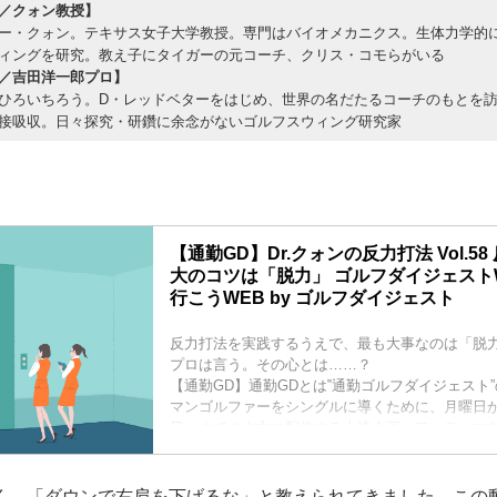
／クォン教授】
ー・クォン。テキサス女子大学教授。専門はバイオメカニクス。生体力学的
ィングを研究。教え子にタイガーの元コーチ、クリス・コモらがいる
／吉田洋一郎プロ】
ひろいちろう。D・レッドベターをはじめ、世界の名だたるコーチのもとを
接吸収。日々探究・研鑽に余念がないゴルフスウィング研究家
【通勤GD】Dr.クォンの反力打法 Vol.5
大のコツは「脱力」 ゴルフダイジェストWE
行こうWEB by ゴルフダイジェスト
反力打法を実践するうえで、最も大事なのは「脱
プロは言う。その心とは……？
【通勤GD】通勤GDとは‟通勤ゴルフダイジェスト
マンゴルファーをシングルに導くために、月曜日
日）までの夕方に配信する上達企画。ワンテーマを
ズでお届け。帰りの電車内で、もしくは翌朝の通
のヒントを見つけてください。
【語り手／クォン教授】
、「ダウンで右肩を下げるな」と教えられてきました。この