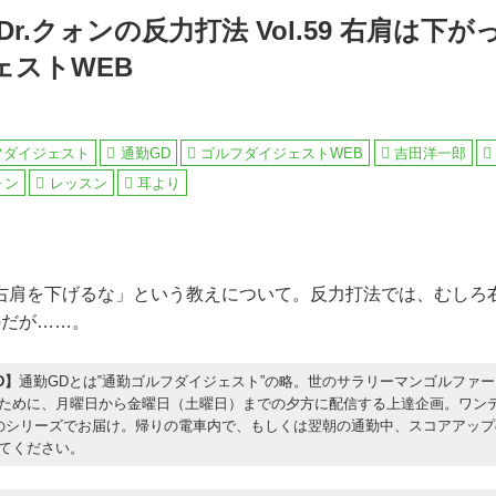
r.クォンの反力打法 Vol.59 右肩は下が
ェストWEB
フダイジェスト
通勤GD
ゴルフダイジェストWEB
吉田洋一郎
ォン
レッスン
耳より
右肩を下げるな」という教えについて。反力打法では、むしろ
のだが……。
D】
通勤GDとは‟通勤ゴルフダイジェスト”の略。世のサラリーマンゴルファ
ために、月曜日から金曜日（土曜日）までの夕方に配信する上達企画。ワンテ
のシリーズでお届け。帰りの電車内で、もしくは翌朝の通勤中、スコアアップ
てください。