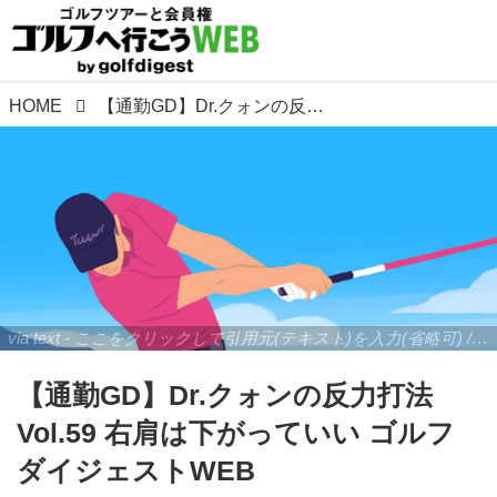
HOME
【通勤GD】Dr.クォンの反力打法 Vol.59 右肩は下がっていい ゴルフダイジェストWEB
via text - ここをクリックして引用元(テキスト)を入力(省略可) / site.to.link.com - ここをクリックして引用元を入力(省略可)
【通勤GD】Dr.クォンの反力打法
Vol.59 右肩は下がっていい ゴルフ
ダイジェストWEB