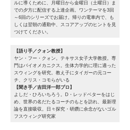
ルに導くために、月曜日から金曜日（土曜日）ま
での夕方に配信する上達企画。ワンテーマを3回
～6回のシリーズでお届け。帰りの電車内で、も
しくは翌朝の通勤中、スコアアップのヒントを見
つけてください。
【語り手／クォン教授】
ヤン・フー・クォン。テキサス女子大学教授。専
門はバイオメカニクス。生体力学的に理に適った
スウィングを研究。教え子にタイガーの元コー
チ、クリス・コモらがいる
【聞き手／吉田洋一郎プロ】
よしだ・ひろいちろう。D・レッドベターをはじ
め、世界の名だたるコーチのもとを訪れ、最新理
論を直接吸収。日々探究・研鑽に余念がないゴル
フスウィング研究家