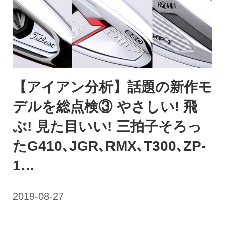
【アイアン分析】話題の新作モ
デルを総点検③ やさしい! 飛
ぶ! 見た目いい! 三拍子そろっ
たG410､JGR､RMX､T300､ZP-
1…