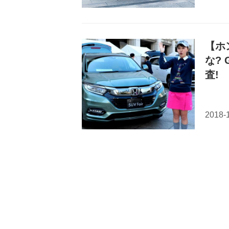
【ホ
な?
査! 