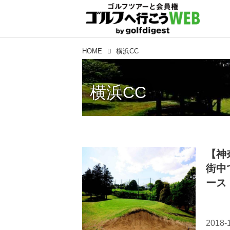
HOME
横浜CC
横浜CC
【神
街中
ース