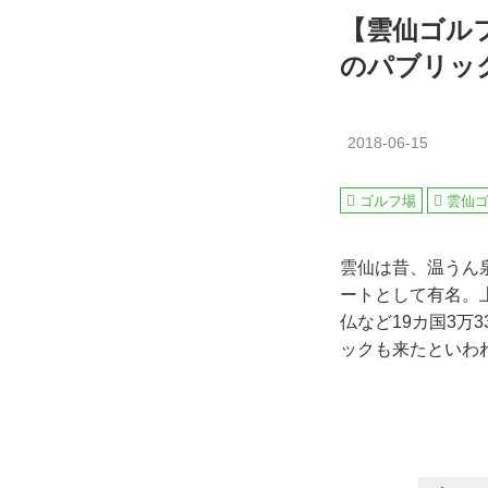
【雲仙ゴル
のパブリッ
2018-06-15
ゴルフ場
雲仙
雲仙は昔、温うん
ートとして有名。
仏など19カ国3万
ックも来たといわ