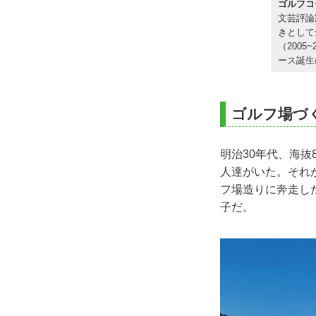
ゴルフコ
文芸評論
きとして
（200
ース誕生
ゴルフ場づ
明治30年代、海
人達がいた。それ
フ場造りに奔走し
子だ。