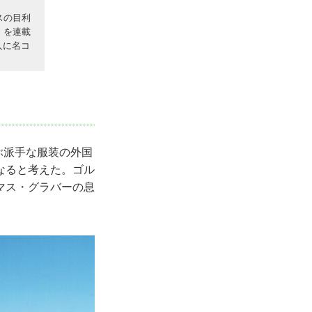
スの目利
」を連載
人に名コ
ぶ派手な服装の外国
なると考えた。ゴル
マス・グラバーの息