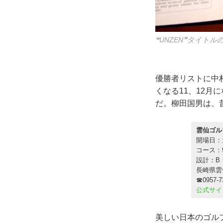
昭和初期、多くの外
優勝者リストに中
くなる11、12
だ。柳田国男は、
雲仙ゴル
開場日：
コース：9
設計：B
長崎県雲
☎0957-7
公式サイ
美しい日本のゴル