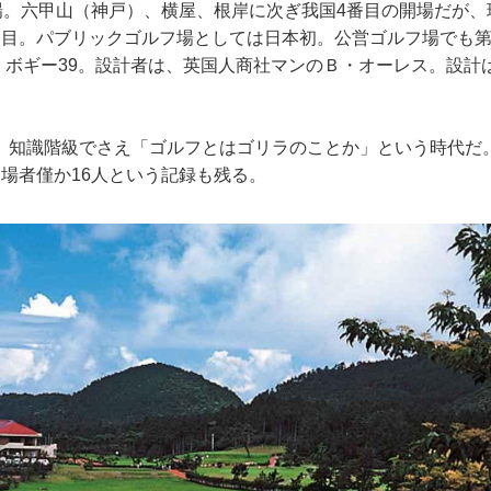
開場。六甲山（神戸）、横屋、根岸に次ぎ我国4番目の開場だが
番目。パブリックゴルフ場としては日本初。公営ゴルフ場でも
㍎、ボギー39。設計者は、英国人商社マンのＢ・オーレス。設
、知識階級でさえ「ゴルフとはゴリラのことか」という時代だ
入場者僅か16人という記録も残る。