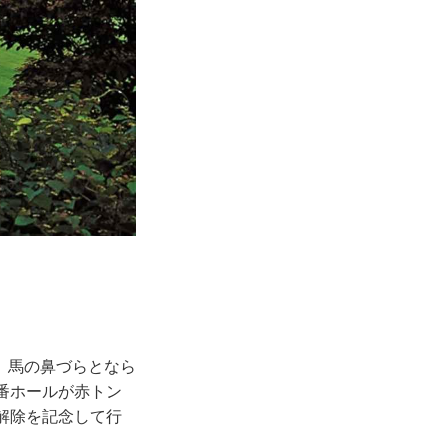
、馬の鼻づらとなら
番ホールが赤トン
解除を記念して行