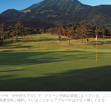
㍎／パー5 やや打ち下ろしで、グリーン手前は窪地になっている。こ
右奥方向に傾斜していることからアプローチはかなり難しくなる