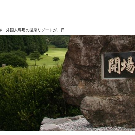
【雲仙ゴルフ場】大正2年、外国人専用の温泉リゾートが、日本初のパブリックリゾートに生まれ変わった