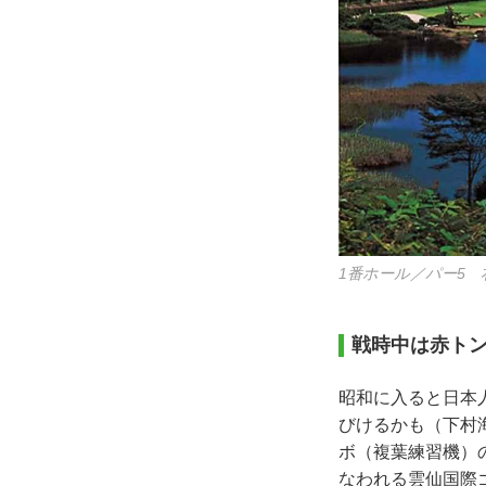
1番ホール／パー5
戦時中は赤ト
昭和に入ると日本
びけるかも（下村
ボ（複葉練習機）
なわれる雲仙国際