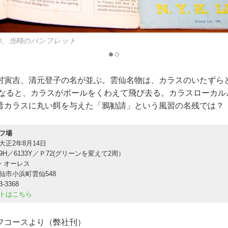
国人が避暑に訪れた
村寅吉、清元登子の名が並ぶ。雲仙名物は、カラスのいたずら
月になると、カラスがボールをくわえて飛び去る。カラスローカ
昔カラスに丸い餌を与えた「鴉勧請」という風習の名残では？
フ場
大正2年8月14日
H／6133Y／Ｐ72(グリーンを変えて2周）
・オーレス
仙市小浜町雲仙548
3-3368
トはこちら
フコースより（弊社刊）