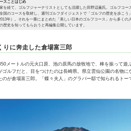
ースことはじめ
家を経て、ゴルフジャーナリストとしても活躍した田野辺薫氏。ゴルフコー
全国のコースを取材し、週刊ゴルフダイジェストで「ゴルフの歴史を歩こう
5~2013年）。それを一冊にまとめた「美しい日本のゴルフコース」から多くの
の歴史を知ってもらおうと再編集公開しています。
くりに奔走した倉場富三郎
抜850メートルの元火口原、池の原馬の放牧地で、棒を振って遊
がゴルフだと、目をつけたのは長崎県。県立雲仙公園の名物に
たのが倉場富三郎。「蝶々夫人」のグラバー邸で知られるトー