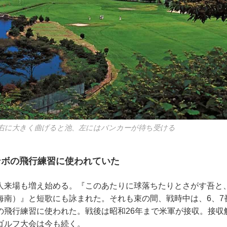
 右に大きく曲げると池、左にはバンカーが待ち受ける
ンボの飛行練習に使われていた
人来場も増え始める。『このあたりに球落ちたりとさがす吾と
海南）』と短歌にも詠まれた。それも束の間、戦時中は、6、7
の飛行練習に使われた。戦後は昭和26年まで米軍が接収。接収
ゴルフ大会は今も続く。