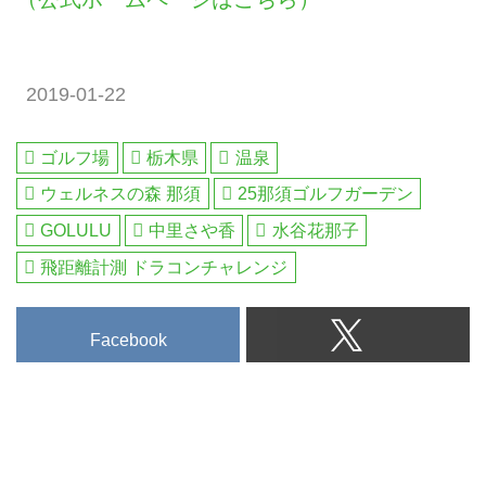
にゴルフが上達しますよ!」と太
鼓判を押す「一泊二日 25那須ス
タイル」に密着しました。
2019-01-22
ゴルフ場
栃木県
温泉
ウェルネスの森 那須
25那須ゴルフガーデン
GOLULU
中里さや香
水谷花那子
飛距離計測 ドラコンチャレンジ
Facebook