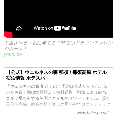
中里さや香・私に勝てる？25那須ドラコンチャレン
ジホール！
youtu.be
【公式】ウェルネスの森 那須 / 那須高原 ホテル
宿泊情報 ホテスパ
「ウェルネスの森 那須」のご予約は公式サイトホテス
パがお得！那須塩原駅より無料送迎・那須ICより9km。
ゴルフ場を有する英国スタイルのリゾートホテル。貸切
風呂も完備。静寂の杜と満点の星の中でロマンティック
な旅をどうぞ。
www.hotespa.net