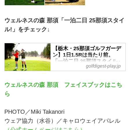
ウェルネスの森 那須「一泊二日 25那須スタイ
ル!」をチェック↓
【栃木・25那須ゴルフガーデ
ン】1日1.5Rは当たり前。
「一泊二日 25那須スタイル」
golfdigest-play.jp
なら上達間違いなし! ウェル
ネスの森 那須。GOLULUチェ
ック⑥ - ゴルフへ行こうWEB
ウェルネスの森 那須 フェイスブックはこち
by ゴルフダイジェスト
ら
都心から新幹線とクラブバスで気
軽に行くも良し、東北道をビュン
と走ってクルマで行くも良し、の
PHOTO／Miki Takanori
「25那須ゴルフガーデン」。今回
ウェア協力（水谷）／キャロウェイアパレル
は、今やリピーターのGOLULU
（公式ホームページはこちら）
中里さや香と水谷花那子が「絶対