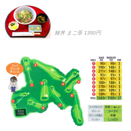
鯵丼 まご茶 1350円