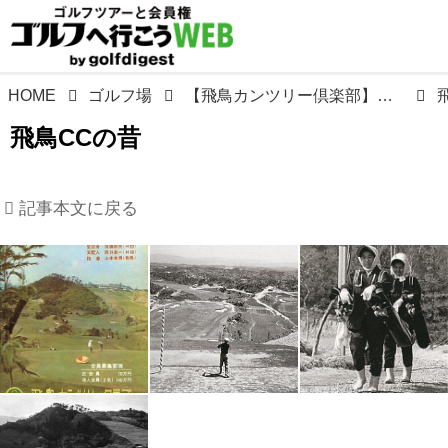
HOME
ゴルフ場
【飛鳥カンツリー倶楽部】奈良の古刹、王龍寺の境内に県内2番目のコースとして誕生。設計は上田治
飛鳥CCの昔
記事本文に戻る