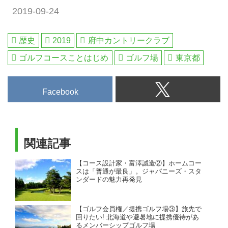
2019-09-24
歴史
2019
府中カントリークラブ
ゴルフコースことはじめ
ゴルフ場
東京都
Facebook
関連記事
【コース設計家・富澤誠造②】ホームコー
スは「普通が最良」。ジャパニーズ・スタ
ンダードの魅力再発見
【ゴルフ会員権／提携ゴルフ場③】旅先で
回りたい! 北海道や避暑地に提携優待があ
るメンバーシップゴルフ場