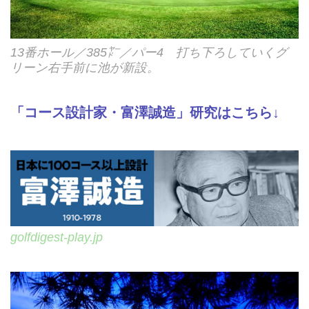
13番ホール／385㍎／パー4 打ち下ろしていくグ
リーン右手前に池が新設。
「コース設計家・富澤誠造」研究はこちら↓
golfdigest-play.jp