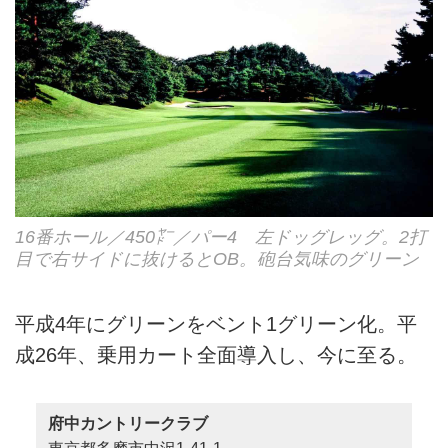
16番ホール／450㍎／パー4 左ドッグレッグ。2打
目で右サイドに抜けるとOB。砲台気味のグリーン
平成4年にグリーンをベント1グリーン化。平
成26年、乗用カート全面導入し、今に至る。
府中カントリークラブ