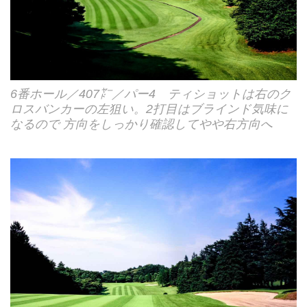
6番ホール／407㍎／パー4 ティショットは右のク
ロスバンカーの左狙い。2打目はブラインド気味に
なるので 方向をしっかり確認してやや右方向へ