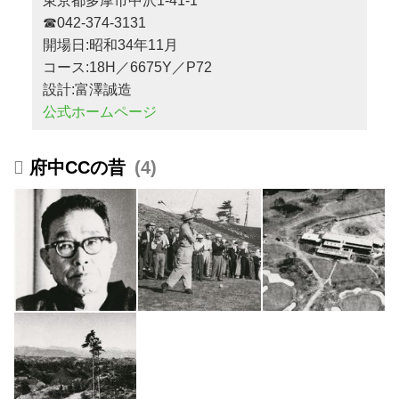
東京都多摩市中沢1-41-1
☎042-374-3131
開場日:昭和34年11月
コース:18H／6675Y／P72
設計:富澤誠造
公式ホームページ
府中CCの昔
4