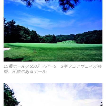
15番ホール／550㍎／パー5 S字フェアウェイが特
徴、距離のあるホール