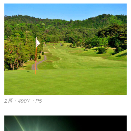
2番・490Y・P5