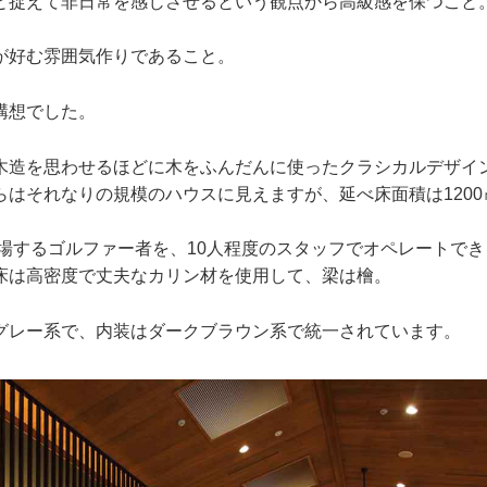
と捉えて非日常を感じさせるという観点から高級感を保つこと
が好む雰囲気作りであること。
構想でした。
木造を思わせるほどに木をふんだんに使ったクラシカルデザイ
らはそれなりの規模のハウスに見えますが、延べ床面積は120
来場するゴルファー者を、10人程度のスタッフでオペレートで
床は高密度で丈夫なカリン材を使用して、梁は檜。
グレー系で、内装はダークブラウン系で統一されています。