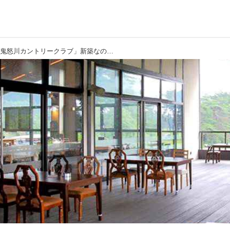
【クラブハウス探訪】「鬼怒川カントリークラブ」新築なのにクラシックな佇まい。カントリーライフには木の温もりがやっぱり似合う