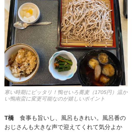
寒い時期にピッタリ！鴨せいろ蕎麦（1705円）温か
い鴨南蛮に変更可能なのが嬉しいポイント
T橋
食事も旨いし、風呂もきれい。風呂番の
おじさんも大きな声で迎えてくれて気分よか