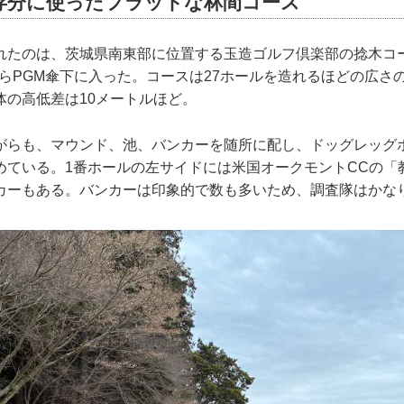
存分に使ったフラットな林間コース
れたのは、茨城県南東部に位置する玉造ゴルフ倶楽部の捻木コー
年からPGM傘下に入った。コースは27ホールを造れるほどの広
体の高低差は10メートルほど。
がらも、マウンド、池、バンカーを随所に配し、ドッグレッグ
めている。1番ホールの左サイドには米国オークモントCCの「
カーもある。バンカーは印象的で数も多いため、調査隊はかな