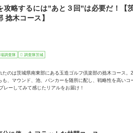
を攻略するには”あと３回”は必要だ！【
部 捻木コース】
フ場調査隊
調査隊茨城
れたのは茨城県南東部にある玉造ゴルフ倶楽部の捻木コース。2
らも、マウンド、池、バンカーを随所に配し、戦略性を高いコ
がプレーしてみて感じたリアルをお届け！