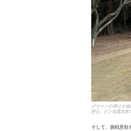
グリーンの周りが池
肝心。ピン位置次第
そして、挑戦意欲