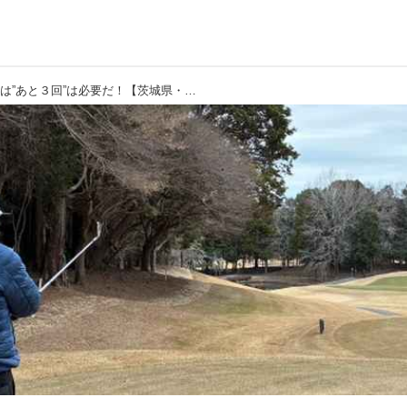
このコースを攻略するには”あと３回”は必要だ！【茨城県・玉造ゴルフ倶楽部 捻木コース】