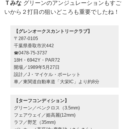
Ｔみな
グリーンのアンジュレーションもすご
いから２打目の狙いどころも重要でしたね！
【グレンオークスカントリークラブ】
〒287-0105
千葉県香取市沢442
☎0478-75-3737
18H・6942Y・PAR72
開場／1989年5月27日
設計／J・マイケル・ポーレット
車／東関道自動車道「大栄IC」より約8分
【ターフコンディション】
グリーン／ベンクロス（3.5mm)
フェアウェイ／姫高麗(12mm)
ラフ／野芝（35mm)