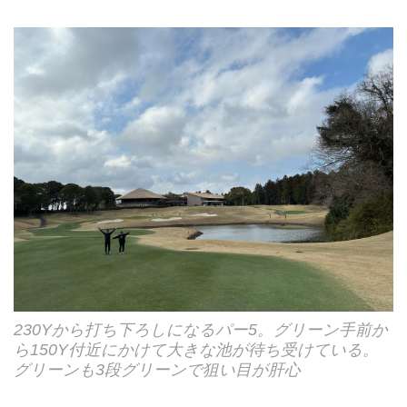
230Yから打ち下ろしになるパー5。グリーン手前か
ら150Y付近にかけて大きな池が待ち受けている。
グリーンも3段グリーンで狙い目が肝心