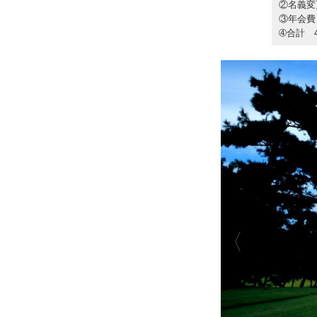
②名義変
③年会費
➃合計 4