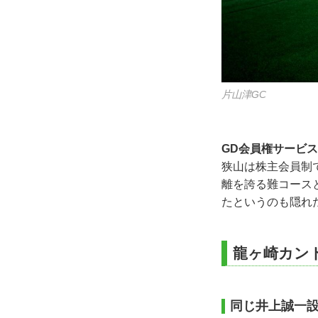
片山津GC
GD会員権サービ
狭山は株主会員制
離を誇る難コース
たというのも隠れ
龍ヶ崎カン
同じ井上誠一設