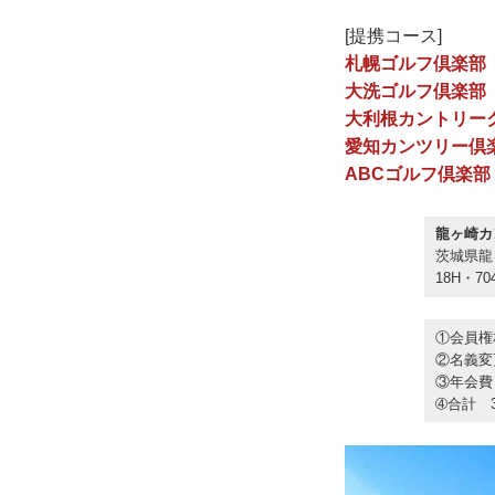
[提携コース]
札幌ゴルフ倶楽部
大洗ゴルフ倶楽部
大利根カントリー
愛知カンツリー倶
ABCゴルフ倶楽部
龍ヶ崎カ
茨城県龍ヶ
18H・7
①会員権
②名義変
③年会費
➃合計 3