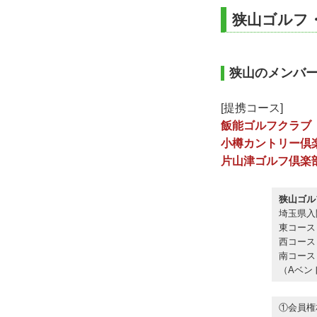
狭山ゴルフ
狭山のメンバー
[提携コース]
飯能ゴルフクラブ
小樽カントリー倶
片山津ゴルフ倶楽
狭山ゴル
埼玉県入間
東コース 
西コース 
南コース 
（Aベン
①会員権