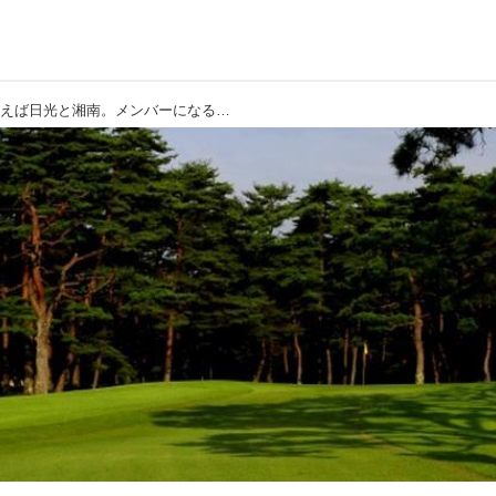
【会員権・提携優待】たとえば日光と湘南。メンバーになると、このコースもメンバー待遇や特別優待で回れます!