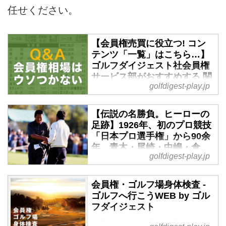
任せください。
【会員権売買に役立つ! コン
テンツ「一覧」はこちら…】
ゴルフダイジェスト社会員権
サービス部がおすすめする 関
golfdigest-play.jp
東 関西「優良コース」情報 -
ゴルフへ行こうWEB by ゴル
フダイジェスト
【伝説の名勝負。ヒーローの
足跡】1926年、初のプロ競技
ゴルフダイジェスト社会員権サー
「日本プロ選手権」から90余
ビス部は1962年より「会員権取
年。青木・尾崎・中嶋・倉
引業」をスタートしました。
golfdigest-play.jp
本・川岸・丸山・石川…掲載
2019年で57年、10万件超の成約
コース一覧はコチラから - ゴ
をお手伝させていただきました。
ルフへ行こうWEB by ゴルフ
会員権・ゴルフ場身体検査 -
当コラム【会員権相場はウソつか
ダイジェスト
ゴルフへ行こうWEB by ゴル
ない】では、会員権売買の最前線
フダイジェスト
に流れるあらゆる情報をプロ目線
1903年、神戸ゴルフ倶楽部が誕
で鋭く分析、「より優良な」ゴル
生し、1906年、横浜に住む英国
会員権・ゴルフ場身体検査 の記