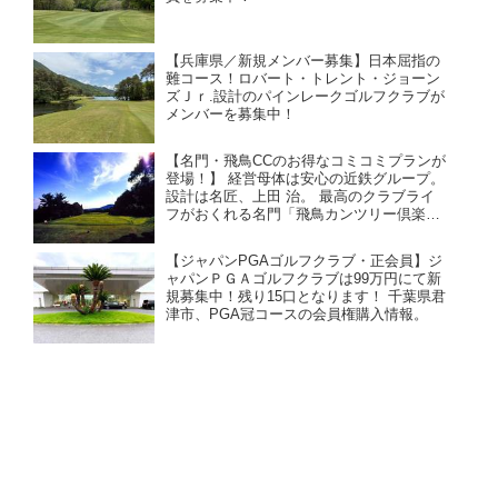
【兵庫県／新規メンバー募集】日本屈指の
難コース！ロバート・トレント・ジョーン
ズＪｒ.設計のパインレークゴルフクラブが
メンバーを募集中！
【名門・飛鳥CCのお得なコミコミプランが
登場！】 経営母体は安心の近鉄グループ。
設計は名匠、上田 治。 最高のクラブライ
フがおくれる名門「飛鳥カンツリー倶楽
部」。お得な売り希望を承りました！ 大阪
からも京都からもアクセス良好。クラブバ
【ジャパンPGAゴルフクラブ・正会員】ジ
スが充実、電車でも行きやすい。
ャパンＰＧＡゴルフクラブは99万円にて新
規募集中！残り15口となります！ 千葉県君
津市、PGA冠コースの会員権購入情報。