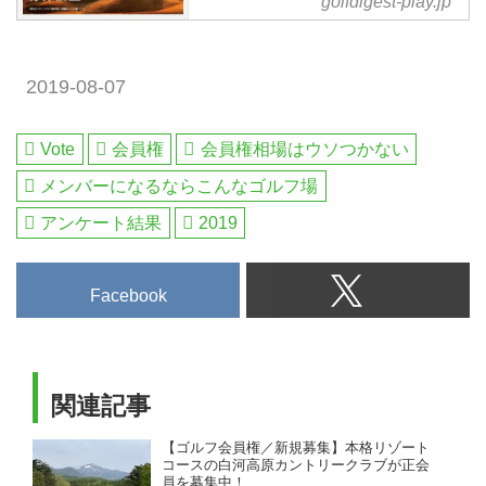
golfdigest-play.jp
フ会員権を選定いたします。
人によってニッポン･レースクラ
事一覧 - 国内ゴルフ旅行、ハワ
ブ･ゴルフィング･アソシエーショ
イ・アメリカ・英国・スコットラ
ンが根岸に誕生した。1907年に
ンド・欧州・タイ・ベトナム…海
2019-08-07
両クラブの対抗戦が始まり、これ
外ゴルフ旅行をご案内。ゴルフ会
が今も続く「日本アマチュアゴル
員権の売買、ゴルフダイジェスト
フ選手権競技」の原型となる。
だけのお得なメンバーシップ情
Vote
会員権
会員権相場はウソつかない
報。初心者から上級者まで楽しめ
メンバーになるならこんなゴルフ場
る厳選ゴルフ特集を日々配信。編
集の目利きが作るゴルフダイジェ
アンケート結果
2019
ストの総合サイト「ゴルフへ行こ
うWEB byゴルフダイジェスト」
Facebook
関連記事
【ゴルフ会員権／新規募集】本格リゾート
コースの白河高原カントリークラブが正会
員を募集中！