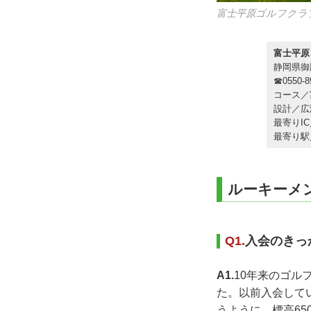
富士平原ゴルフクラ
富士平原
静岡県御殿
☎0550-8
コース／
設計／広
最寄りI
最寄り駅
ルーキーメ
Q1.
入会のきっ
A1.
10年来のゴル
た。以前入会して
うように、標高6