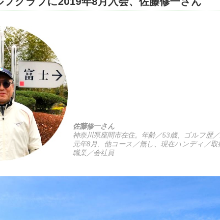
フクラブに2019年8月入会、佐藤修一さん
佐藤修一さん
神奈川県座間市在住。年齢／53歳、ゴルフ歴／
元年8月、他コース／無し、現在ハンディ／取
職業／会社員