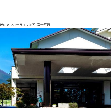
【ゴルフ会員権購入／その後のメンバーライフは?】富士平原ゴルフクラブ入会半年。ルーキーメンバーに聞きました