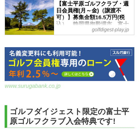
【富士平原ゴルフクラブ・週
日会員権(月～金)（譲渡不
可）】募集金額16.5万円(税
込）。静岡県御殿場市、富士
golfdigest-play.jp
山が絶景コースの会員権購入
情報。標高650Mは、夏でも涼
しい！ - ゴルフへ行こうWEB
by ゴルフダイジェスト
富士平原ゴルフクラブは、世界遺
産に登録された富士山の麓に広が
る27ホール。芹澤信雄プロが研修
生時代にここで練習に励みまし
www.surugabank.co.jp
た。ほぼフラットで、勾配のある
丘陵コースが苦手な方にもおすす
めです。平日（月曜～金曜）にゴ
ゴルフダイジェスト限定の富士平
ルフを楽しみたい！できるだけ安
く会員になってみたい！という
原ゴルフクラブ入会特典です!
方、必見。募集金額は143,000円
(税込）。募集要項は以下の通り