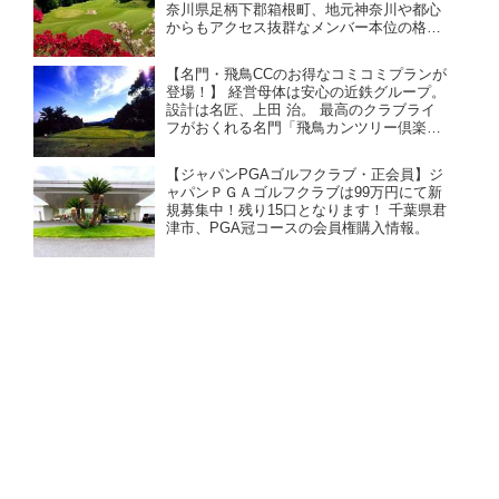
奈川県足柄下郡箱根町、地元神奈川や都心
からもアクセス抜群なメンバー本位の格式
のあるコース。
【名門・飛鳥CCのお得なコミコミプランが
登場！】 経営母体は安心の近鉄グループ。
設計は名匠、上田 治。 最高のクラブライ
フがおくれる名門「飛鳥カンツリー倶楽
部」。お得な売り希望を承りました！ 大阪
からも京都からもアクセス良好。クラブバ
【ジャパンPGAゴルフクラブ・正会員】ジ
スが充実、電車でも行きやすい。
ャパンＰＧＡゴルフクラブは99万円にて新
規募集中！残り15口となります！ 千葉県君
津市、PGA冠コースの会員権購入情報。