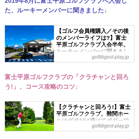
2019年8月に富士平原ゴルフクラブへ入会し
2020年10月初旬から、富士平原
た、ルーキーメンバーに聞きました↓
ゴルフクラブで始まった新しいサ
ービス「F・I・S（Fujiheigen
Inprove Support）」。これは、ラ
【ゴルフ会員権購入／その後
ウンド後にクラブ所属のプロたち
のメンバーライフは?】富士
から、各回のテーマに合わせて、
平原ゴルフクラブ入会半年。
ゴルフの基礎や効果的な練習方法
ルーキーメンバーに聞きまし
などのレッスンが受けられるとい
golfdigest-play.jp
た - ゴルフへ行こうWEB by
うもの。その料金は、1回50分の
ゴルフダイジェスト
レッスンが1100円（税込）と超
ゴルフダイジェスト社会員権サー
富士平原ゴルフクラブの「クラチャンと回ろ
格安。すでにメンバーにも大好評
ビス部がお送りする新企画「会員
という、この試みを取材した。
う!」、コース攻略のコツ↓
権購入／その後のメンバーライフ
いかがです?」。第3回は静岡県御
殿場市の富士平原ゴルフクラブへ
【クラチャンと回ろう!】富士
令和元年8月に入会した、神奈川
平原ゴルフクラブ。難関ホー
県座間市にお住いの佐藤修一さん
ルはダボだけ避けてボギーで
です。
golfdigest-play.jp
良し。我慢すればご褒美がき
ます! - ゴルフへ行こうWEB