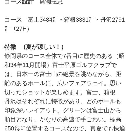
コース設計
廣瀬義忠
コース
富士3484㍎・箱根3331㍎・丹沢2791
㍎（27H）
特徴 (夏が涼しい！）
静岡県のコース全体で7番目に歴史のある（昭
和34年11月開場）富士平原ゴルフクラブで
は、日本一の富士山の絶景を眺めながら、距
離のあるホールに、広いフェアウェイ。思い
切ったショットが楽しめます。富士、箱根、
丹沢はそれぞれに特徴があり、どのホールも
印象深いレイアウト。グリーンは富士山から
順目となり、かなりの高速で手ごわい。標高
650㍍に位置するコースなので、真夏でも快適