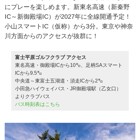
にプレーを楽しめます。新東名高速（新秦野
IC～新御殿場IC）が2027年に全線開通予定！
小山スマートIC（仮称）から3分。東京や神奈
川方面からのアクセスが抜群に！
富士平原ゴルフクラブ アクセス
東名高速・御殿場ICから10㌔、足柄SAスマート
ICから9.5㌔
中央道～東富士五湖道・須走ICから2㌔
小田急ハイウェイバス・JR御殿場駅（乙女口）
よりクラブバス
バス時刻表はこちら