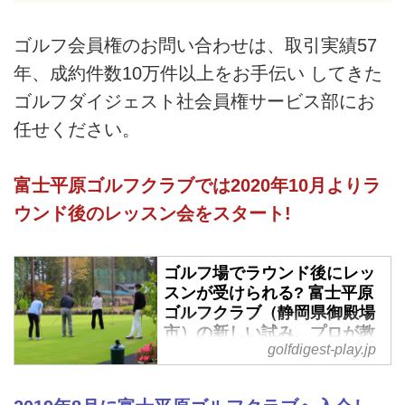
ゴルフ会員権のお問い合わせは、取引実績57
年、成約件数10万件以上をお手伝い してきた
ゴルフダイジェスト社会員権サービス部にお
任せください。
富士平原ゴルフクラブでは2020年10月よりラ
ウンド後のレッスン会をスタート!
ゴルフ場でラウンド後にレッ
スンが受けられる? 富士平原
ゴルフクラブ（静岡県御殿場
市）の新しい試み。プロが教
golfdigest-play.jp
える50分のレッスンがなんと
1100円！ - ゴルフへ行こう
WEB by ゴルフダイジェスト