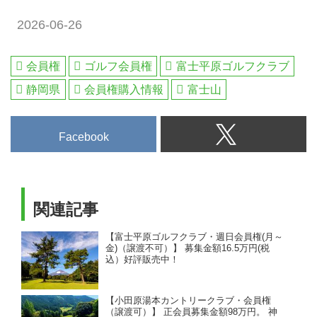
by ゴルフダイジェスト
2026-06-26
自分のゴルフのお手本と尊敬する
芹澤信雄プロが研修生時代を過ご
すなど、これまで多くのプロを輩
会員権
ゴルフ会員権
富士平原ゴルフクラブ
出してきた「富士平原ゴルフクラ
静岡県
会員権購入情報
富士山
ブ」。守るべきホールは徹底して
セーフティに、攻めるホールは果
敢にバーディ狙い。メンバー2年
Facebook
目でクラブ選手権を制したクラブ
チャンピオン、遠藤朋之さんに富
士平原攻略法を聞いた。
関連記事
【富士平原ゴルフクラブ・週日会員権(月～
金)（譲渡不可）】 募集金額16.5万円(税
込）好評販売中！
【小田原湯本カントリークラブ・会員権
（譲渡可）】 正会員募集金額98万円。 神