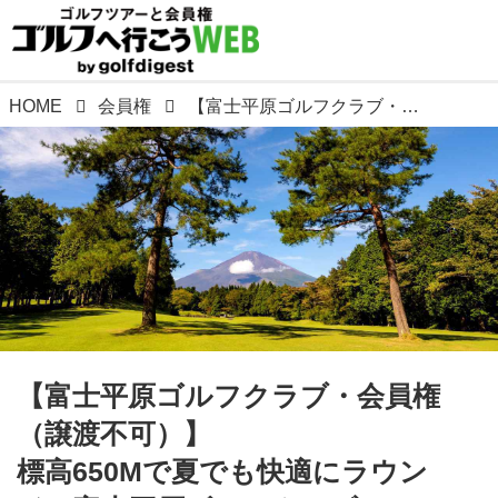
HOME
会員権
【富士平原ゴルフクラブ・会員権（譲渡不可）】 標高650Mで夏でも快適にラウンド！富士平原ゴルフクラブはコミコミプラン49.5万円で絶賛販売中！ 静岡県御殿場市、富士山が絶景コースの会員権購入情報。
【富士平原ゴルフクラブ・会員権
（譲渡不可）】
標高650Mで夏でも快適にラウン