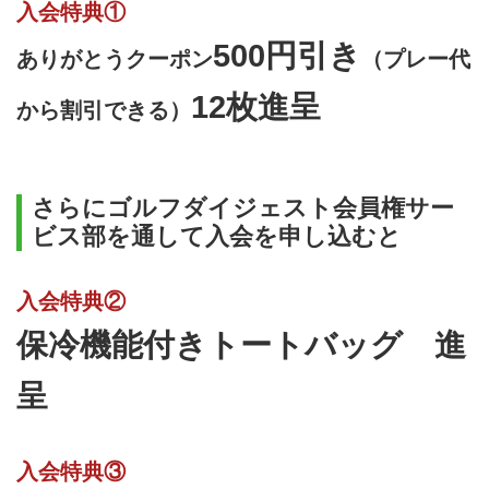
です。2027年度に新東名高速が
入会特典①
開通すると、至近のICから3分！
500円引き
ますますアクセスがよくなること
ありがとうクーポン
（プレー代
必至！。神奈川県ゴルファーに人
12枚進呈
気のメンバーシップコース。視察
から割引できる）
プレー...
さらにゴルフダイジェスト会員権サー
ビス部を通して入会を申し込むと
入会特典②
保冷機能付きトートバッグ 進
呈
入会特典③