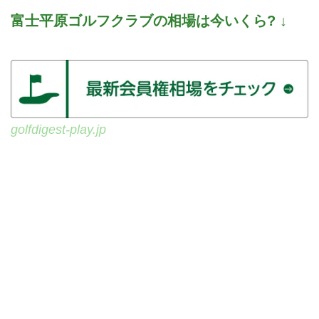
ンなら、『手数料』も不要。購入
ゴルフダイジェスト社会員権サー
富士平原ゴルフクラブの相場は今いくら? ↓
要項は以下の通りです。新東名高
ビス部がお送りする新企画「会員
速が開通すると、ますますアクセ
権購入／その後のメンバーライフ
スがよくなること必至、神奈川県
いかがです?」。第3回は静岡県御
ゴルファーに人気のメンバーシッ
殿場市の富士平原ゴルフクラブへ
プコースです。
令和元年8月に入会した、神奈川
県座間市にお住いの佐藤修一さん
golfdigest-play.jp
です。