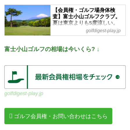
【会員権・ゴルフ場身体検
査】富士小山ゴルフクラブ。
夏は東京よりも5度涼しい。
全ホールから富士山ビューの
golfdigest-play.jp
チャンピオンコース - ゴルフ
へ行こうWEB by ゴルフダイ
ジェスト
富士小山ゴルフの相場は今いくら? ↓
富士小山ゴルフクラブ（静岡県）
は、富士山の東麓に広がる18ホー
ルの丘陵コース。開場は1962年
（昭和37年）。日本ゴルフ界のレ
ジェンドである中村寅吉プロによ
って設計されました。足柄スマー
golfdigest-play.jp
トICの登場でアクセスがより便利
になったエリアです。標高は約
600メートルで真夏でも快適にラ
ゴルフ会員権・お問い合わせはこちら
ウンドできると評判です。