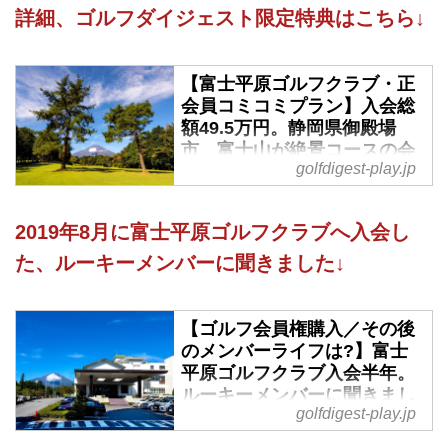
詳細、ゴルフダイジェスト限定特典はこちら↓
【富士平原ゴルフクラブ・正
会員コミコミプラン】入会総
額49.5万円。静岡県御殿場
市、富士山が絶景コースの会
golfdigest-play.jp
員権購入情報。ゴルフダイジ
ェスト限定特典を用意! - ゴル
フへ行こうWEB by ゴルフダ
2019年8月に富士平原ゴルフクラブへ入会し
イジェスト
た、ルーキーメンバーに聞きました↓
世界遺産に登録された富士山の麓
に広がる27ホール。芹澤信雄プロ
が研修生時代にここで練習に励み
【ゴルフ会員権購入／その後
ました。ほぼフラットで、勾配の
のメンバーライフは?】富士
ある丘陵コースが苦手な方にもお
平原ゴルフクラブ入会半年。
すすめです。ゴルフダイジェスト
ルーキーメンバーに聞きまし
だけの『会員権代金+名変料』を
golfdigest-play.jp
た - ゴルフへ行こうWEB by
パックにしたお得なコミコミプラ
ゴルフダイジェスト