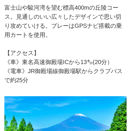
富士山や駿河湾を望む標高400mの丘陵コー
ス。見通しのいい広々したデザインで思い切
り攻めていける。プレーはGPSナピ搭載の乗
用カートを使用。
【アクセス】
《車》東名高速御殿場ICから13㌔(20分）
《電車》JR御殿場線御殿場駅からクラブバス
で約25分