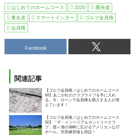
すなど、これまで多くのプロを輩
はじめてのホームコース
2020
圏央道
出してきた「富士平原ゴルフクラ
東名道
スマートインター
ゴルフ会員権
ブ」。守るべきホールは徹底して
セーフティに、攻めるホールは果
会員権
敢にバーディ狙い。メンバー2年
目でクラブ選手権を制したクラブ
チャンピオン、遠藤朋之さんに富
Facebook
士平原攻略法を聞いた。
関連記事
【ゴルフ会員権／はじめてのホームコース
68】あこがれのクラブライフを手に入れ
る。今、ローンで会員権を購入する人が増
えています！
【ゴルフ会員権／はじめてのホームコース
56】「ザ・インペリアルカントリークラ
ブ」霞ヶ浦の湖畔に広がるアメリカンな27
ホール。充実練習場も併設！