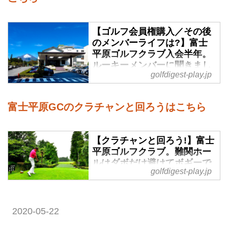
【ゴルフ会員権購入／その後
のメンバーライフは?】富士
平原ゴルフクラブ入会半年。
ルーキーメンバーに聞きまし
golfdigest-play.jp
た - ゴルフへ行こうWEB by
ゴルフダイジェスト
ゴルフダイジェスト社会員権サー
富士平原GCのクラチャンと回ろうはこちら
ビス部がお送りする新企画「会員
権購入／その後のメンバーライフ
いかがです?」。第3回は静岡県御
【クラチャンと回ろう!】富士
殿場市の富士平原ゴルフクラブへ
平原ゴルフクラブ。難関ホー
令和元年8月に入会した、神奈川
ルはダボだけ避けてボギーで
golfdigest-play.jp
良し。我慢すればご褒美がき
県座間市にお住いの佐藤修一さん
ます! - ゴルフへ行こうWEB
です。
by ゴルフダイジェスト
2020-05-22
自分のゴルフのお手本と尊敬する
芹澤信雄プロが研修生時代を過ご