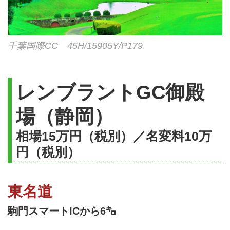
千葉国際CC 45H/15905Y/P179
レンブラントGC御殿
場（静岡）
相場15万円（税別）／名変料10万
円（税別）
東名道
駒門スマートICから6㌔