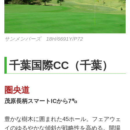
サンメンバーズ 18H/6691Y/P72
千葉国際CC（千葉）
圏央道
茂原長柄スマートICから7㌔
豊かな樹木に囲まれた45ホール。フェアウェ
イのゆるやかな傾斜が戦略性を高める。開場