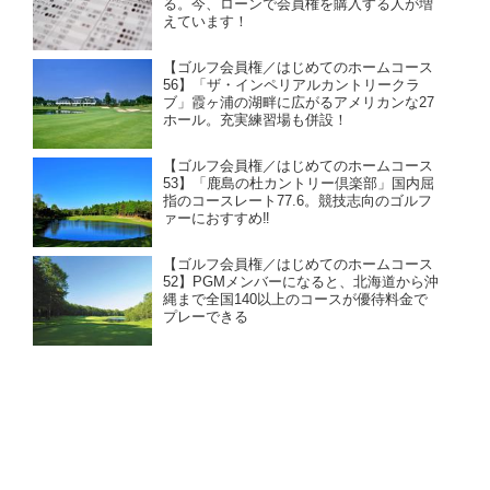
る。今、ローンで会員権を購入する人が増
えています！
【ゴルフ会員権／はじめてのホームコース
56】「ザ・インペリアルカントリークラ
ブ」霞ヶ浦の湖畔に広がるアメリカンな27
ホール。充実練習場も併設！
【ゴルフ会員権／はじめてのホームコース
53】「鹿島の杜カントリー倶楽部」国内屈
指のコースレート77.6。競技志向のゴルフ
ァーにおすすめ‼
【ゴルフ会員権／はじめてのホームコース
52】PGMメンバーになると、北海道から沖
縄まで全国140以上のコースが優待料金で
プレーできる