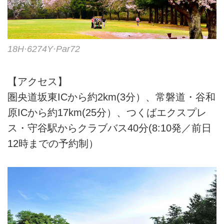
18H·6274Y·Par72
【アクセス】
圏央道坂東ICから約2km(3分）、常磐道・谷和
原ICから約17km(25分）、つくばエクスプレ
ス・守谷駅からクラブバス40分(8:10発／前日
12時までの予約制）