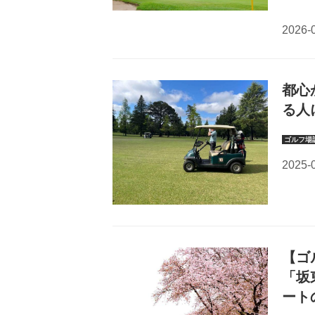
都心
る人
【ゴ
「坂
ート