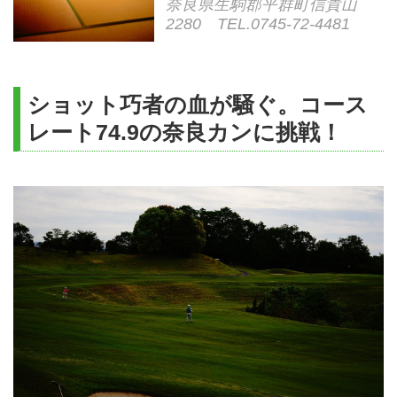
奈良県生駒郡平群町信貴山
2280 TEL.0745-72-4481
ショット巧者の血が騒ぐ。コース
レート74.9の奈良カンに挑戦！