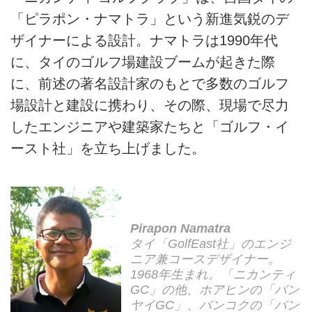
「ピラポン・ナマトラ」という新進気鋭のデ
ザイナーによる設計。ナマトラは1990年代
に、タイのゴルフ場建設ブームが起きた際
に、前述の著名設計家のもとで多数のゴルフ
場設計と建設に携わり、その際、現場で尽力
したエンジニアや建築家たちと「ゴルフ・イ
ースト社」を立ち上げました。
Pirapon Namatra
タイ「GolfEast社」のエンジ
ニア兼コースデザイナー。
1968年生まれ。「ニカンティ
GC」の他、ホアヒンの「バン
ヤイGC」、バンコクの「バン