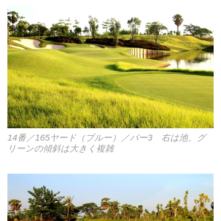
14番／165ヤード（ブルー）／パー3 右は池、グ
リーンの傾斜は大きく複雑