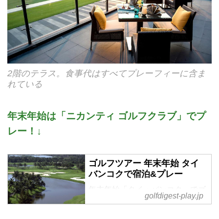
2階のテラス。食事代はすべてプレーフィーに含ま
れている
年末年始は「ニカンティ ゴルフクラブ」でプ
レー！↓
ゴルフツアー 年末年始 タイ
バンコクで宿泊&プレー
年末年始「タイ・バンコク」でゴ
golfdigest-play.jp
ルフプレー。添乗員同行で1名参
加も安心。ゴルフダイジェストの