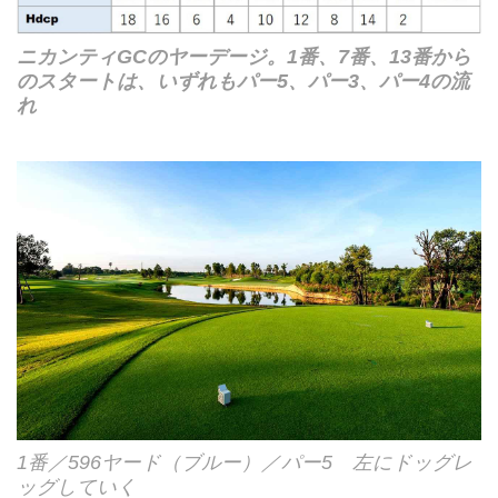
ニカンティGCのヤーデージ。1番、7番、13番から
のスタートは、いずれもパー5、パー3、パー4の流
れ
1番／596ヤード（ブルー）／パー5 左にドッグレ
ッグしていく