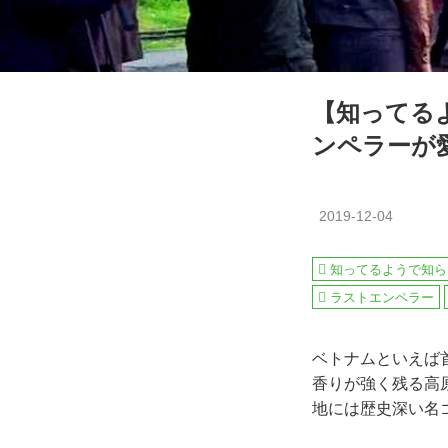
【知ってる
ンペラーが
2019-12-04
知ってるようで知ら
ラストエンペラー
ベトナムといえば
香りが強く残る高
地には歴史深い名