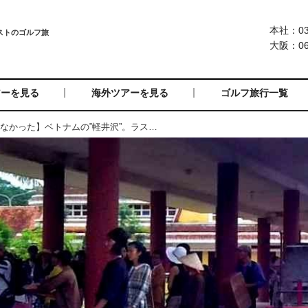
本社：03-
大阪：06-
アーを見る
海外ツアーを見る
ゴルフ旅行一覧
【知ってるようで知らなかった】ベトナムの‟軽井沢”。ラストエンペラーが愛した高原避暑地「ダラット」