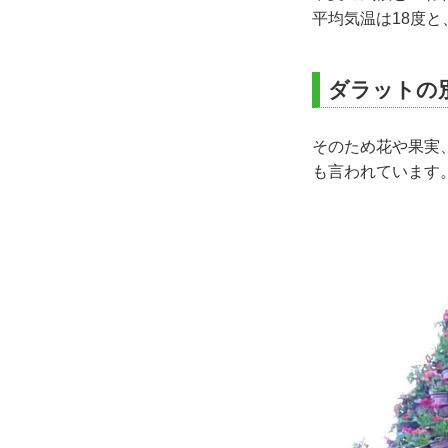
平均気温は18度
ダラットの
そのため花や果実
も言われています