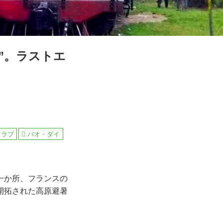
”。ラストエ
クラブ
バオ・ダイ
一か所、フランスの
開拓された高原避暑