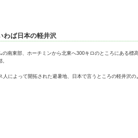
いわば日本の軽井沢
の南東部、ホーチミンから北東へ300キロのところにある標高
都。
ンス人によって開拓された避暑地、日本で言うところの軽井沢の