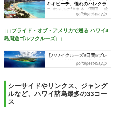
キキビーチ、憧れのハレクラ
ニ ホテルに泊まる（羽田、成
golfdigest-play.jp
田、関西、中部発着）
世界的にも高く評価されているゴ
ルフコースが点在し、多くのゴル
↓↓↓プライド・オブ・アメリカで巡る ハワイ4
ファーを魅了しているハワイ・オ
島周遊ゴルフクルーズ↓↓↓
アフ島。憧れのハレクラニに宿泊
し、3泊でもハワイを大満喫でき
るゴルフ旅行です。思う存分ワイ
【ハワイクルーズ9日間5プレ
キキビーチを散策ください。
ー】JALビジネスクラスで行
golfdigest-play.jp
くハワイ プライド・オブ・
アメリカで巡る ハワイ4島周
遊ゴルフクルーズ9日間 - ゴル
フダイジェストの会員権＆ゴ
シーサイドやリンクス、ジャング
ルフ旅行
ルなど、ハワイ諸島最多の33コー
1,644,000円～1,996,000円 (2名1
ス
室利用時) 燃油・諸税別途必要
2026年2月～3月毎週土曜日発 成