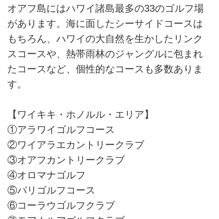
田発着 2名様より受付「プライ
オアフ島にはハワイ諸島最多の33のゴルフ場
ド・オブ・アメリカ」は、ハワイ
があります。海に面したシーサイドコースは
4 島を周遊クルーズする唯一の客
船。オアフ島、マウイ島、ハワイ
もちろん、ハワイの大自然を生かしたリンク
島、カウアイ島を1週間で巡り、
スコースや、熱帯雨林のジャングルに包まれ
各島では厳選したコースでゴルフ
たコースなど、個性的なコースも多数ありま
を楽しみましょう。ハワイらしい
船内の設え、アロハスピリット溢
す。
れるクルー、ハワイの大自然な
ど……すべてが魅力です。初めて
のハワイにはもちろんのこと、効
【ワイキキ・ホノルル・エリア】
率よく島々を巡るクルーズはリピ
①アラワイゴルフコース
ーターにもお薦め...
②ワイアラエカントリークラブ
③オアフカントリークラブ
④オロマナゴルフ
⑤パリゴルフコース
⑥コーラウゴルフクラブ