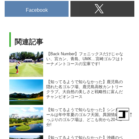
Facebook
関連記事
【Back Number】フェニックスだけじゃな
い、宮カン、青島、UMK…宮崎ゴルフはト
ーナメントコースの宝庫です!
【知ってるようで知らなかった】鹿児島の
隠れた名ゴルフ場、鹿児島高牧カントリー
クラブ。大自然の美しさと戦略性に富んだ
チャンピオンコース
【知ってるようで知らなかった】シンガポ
↑
ールは年中常夏のゴルフ天国。異国情緒た
っぷりのゴルフ場は、どこも街から20~40
分!
【知ってるようで知らなかった】沖縄のベ