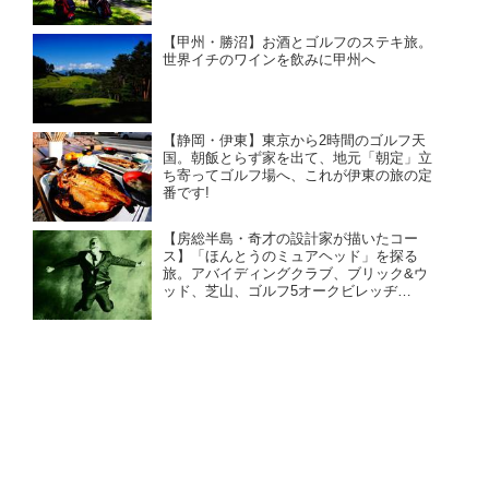
【甲州・勝沼】お酒とゴルフのステキ旅。
世界イチのワインを飲みに甲州へ
【静岡・伊東】東京から2時間のゴルフ天
国。朝飯とらず家を出て、地元「朝定」立
ち寄ってゴルフ場へ、これが伊東の旅の定
番です!
【房総半島・奇才の設計家が描いたコー
ス】「ほんとうのミュアヘッド」を探る
旅。アバイディングクラブ、ブリック&ウ
ッド、芝山、ゴルフ5オークビレッヂ…