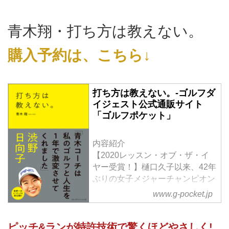
青木翔・打ち方は教えない。
購入予約は、こちら↓
打ち方は教えない。-ゴルフダ
イジェスト公式通販サイト
「ゴルフポケット」
内容紹介
【2020レッスン・オブ・ザ・イ
ヤー受賞！】樋口久子以来、42年
ぶりの女子メジャーチャンピオン
誕生！渋野日向子を指導したコー
www.g-pocket.jp
チ、青木翔が初めて公開する「世
界一の指導法」
ピッチ&ランが特許技術で驚くほどやさしく!