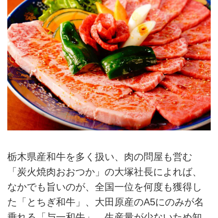
栃木県産和牛を多く扱い、肉の問屋も営む
「炭火焼肉おおつか」の大塚社長によれば、
なかでも旨いのが、全国一位を何度も獲得し
た「とちぎ和牛」、大田原産のA5にのみが名
乗れる「与一和牛」、生産量が少ないため知