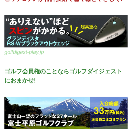
青木コーチが実践するのは、
選手にすべてを教えようとする
「ティーチング」ではなく、
選手自らに考えさせ、選手の成長
を促す「コーチング」。
ゴルフ上達だけではなく、仕事で
部下を指導したり、
golfdigest-play.jp
子どもを育てる上でも役立ちま
す。
目標に向かって頑張っている、す
ゴルフ会員権のことならゴルフダイジェスト
べての人に読んでほしい...
におまかせ!