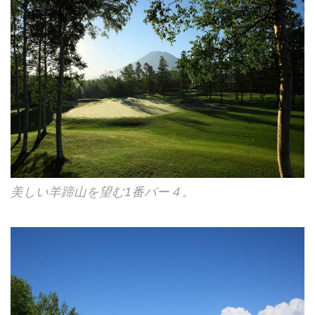
美しい羊蹄山を望む1番パー４。