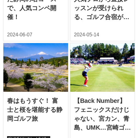
で、人気コンペ開
ッスンが受けられ
催！
る、ゴルフ合宿が人
気！
春はもうすぐ！ 富
【Back Number】
士と桜を堪能する静
フェニックスだけじ
岡ゴルフ旅
ゃない、宮カン、青
島、UMK…宮崎ゴル
フはトーナメントコ