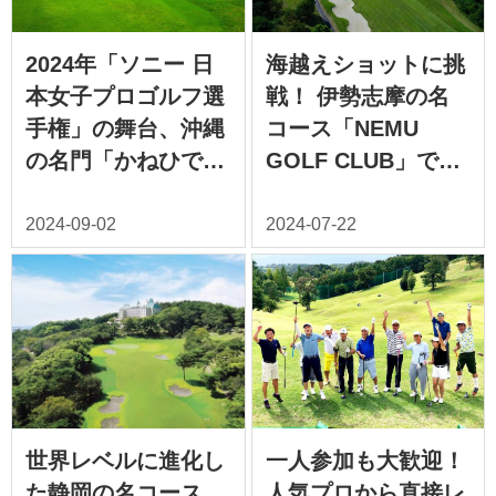
2024年「ソニー 日
海越えショットに挑
本女子プロゴルフ選
戦！ 伊勢志摩の名
手権」の舞台、沖縄
コース「NEMU
の名門「かねひで喜
GOLF CLUB」でリ
瀬カントリークラ
ゾートゴルフを堪能
ブ」
世界レベルに進化し
一人参加も大歓迎！
た静岡の名コース
人気プロから直接レ