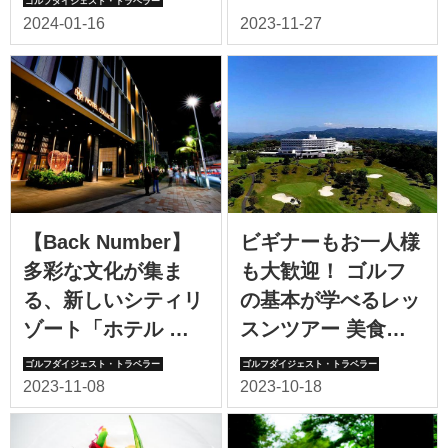
ースの宝庫です!
【Back Number】
ビギナーもお一人様
多彩な文化が集ま
も大歓迎！ ゴルフ
る、新しいシティリ
の基本が学べるレッ
ゾート「ホテル コ
スンツアー 美食＆
レクティブ」（那
温泉を堪能しながら
覇）
スキルアップしよう
！ ＜さつまゴルフ
リゾート＞