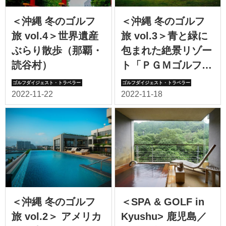
＜沖縄 冬のゴルフ
＜沖縄 冬のゴルフ
旅 vol.4＞世界遺産
旅 vol.3＞青と緑に
ぶらり散歩（那覇・
包まれた絶景リゾー
読谷村）
ト「ＰＧＭゴルフリ
ゾート沖縄【ＧＲＡ
ＮＤ ＰＧＭ】」
（恩納村）
＜沖縄 冬のゴルフ
＜SPA & GOLF in
旅 vol.2＞ アメリカ
Kyushu> 鹿児島／