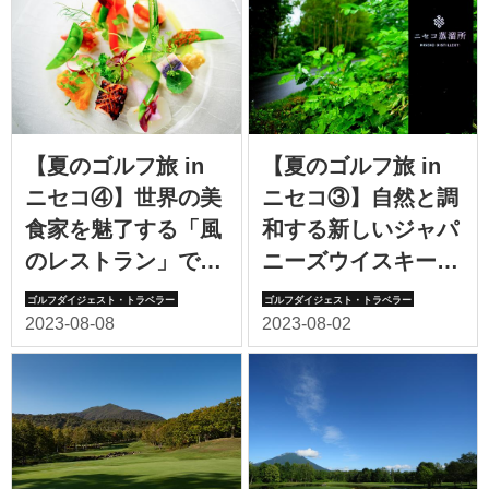
【夏のゴルフ旅 in
【夏のゴルフ旅 in
ニセコ④】世界の美
ニセコ③】自然と調
食家を魅了する「風
和する新しいジャパ
のレストラン」で感
ニーズウイスキーに
動の食体験を＜マッ
注目＜ニセコ蒸溜所
カリーナ＞
＞