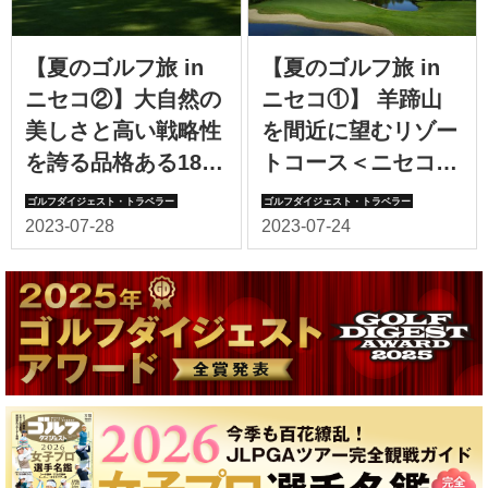
【夏のゴルフ旅 in
【夏のゴルフ旅 in
ニセコ②】大自然の
ニセコ①】 羊蹄山
美しさと高い戦略性
を間近に望むリゾー
を誇る品格ある18ホ
トコース＜ニセコビ
ール ＜HANAZONO
レッジゴルフコース
GOLF＞
＞