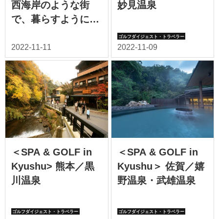
西海岸のような街
妙見温泉
で、暮らすように旅
する。「MBギャラ
リーチャタン by
ザ・テラスホテル
ズ」（北谷町）
＜SPA & GOLF in
＜SPA & GOLF in
Kyushu> 熊本／黒
Kyushu＞ 佐賀／嬉
川温泉
野温泉・武雄温泉