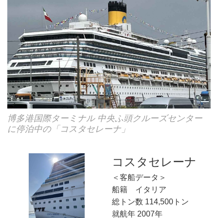
博多港国際ターミナル 中央ふ頭クルーズセンター
に停泊中の「コスタセレーナ」
コスタセレーナ
＜客船データ＞
船籍 イタリア
総トン数 114,500トン
就航年 2007年