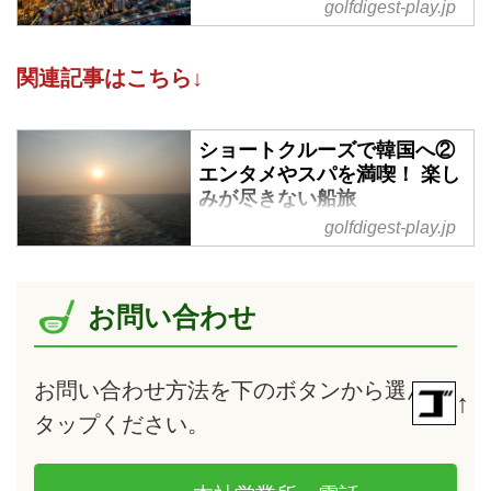
旅行代金／1,230,000円～
golfdigest-play.jp
1,380,000円 燃油・諸税別途必
要
関連記事はこちら↓
旅行期間/／2025年12月27日～
2026年1月4日 成田発着 添乗
員同行 1名様より受付
ショートクルーズで韓国へ②
エンタメやスパを満喫！ 楽し
みが尽きない船旅
golfdigest-play.jp
イタリア客船「コスタセレーナ」
乗船記、２回目の今回は、船内施
設や寄港地（釜山）情報をご紹
介！ 「動くホテル」とも例えら
お問い合わせ
れるクルーズ船には、レストラン
やバー、シアターやスパなど、
様々な施設があり、洋上での時間
お問い合わせ方法を下のボタンから選んで
↑
も飽きることがありません。しか
タップ
ください。
も、翌朝目覚めたら、次の寄港地
へ到着するので、タイムロスもな
し！ 効率的に旅が楽しめるの