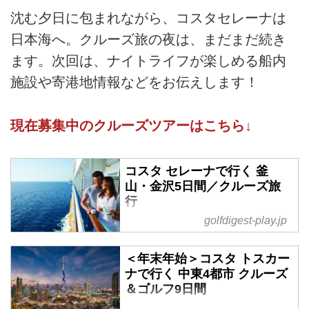
沈む夕日に包まれながら、コスタセレーナは
日本海へ。クルーズ旅の夜は、まだまだ続き
ます。次回は、ナイトライフが楽しめる船内
施設や寄港地情報などをお伝えします！
現在募集中のクルーズツアーはこちら↓
コスタ セレーナで行く 釜
山・金沢5日間／クルーズ旅
行
golfdigest-play.jp
旅行代金／148,800円～168,800
円 諸税別途必要
旅行期間／2025年5月31日～6月4
＜年末年始＞コスタ トスカー
日 現地参加 1名様より受付
ナで行く 中東4都市 クルーズ
催行確定
＆ゴルフ9日間