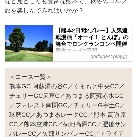
など見どころも豊富な熊本で、秋冬のゴルフ
旅を楽しんでみれはいかが？
【熊本2日間2プレー】人気連
載漫画「オーイ！ とんぼ」の
舞台でロングランコンペ開催
熊本ステイ2日間
golfdigest-play.jp
旅行代金／38,800円～73,000円
旅行期間／2024年11月～2025年3
月 現地参加 2名様より受付
＜コース一覧＞
熊本GC 阿蘇湯の谷C／くまもと中央CC／
チェリーGC天草C／あつまる阿蘇赤水GC
／フォレスト南関GC／チェリーG宇土C／
球磨CC／あつまるレークCC／熊本 高遊原
CC／熊本空港CC／菊池高原CC／肥後サン
バレーCC／矢部サンバレーCC／トライア