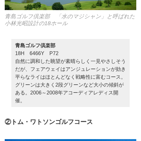
青島ゴルフ倶楽部 「水のマジシャン」と呼ばれた
小林光昭設計の18ホール
青島ゴルフ倶楽部
18H 6466Y P72
自然に調和した眺望が素晴らしく一見やさしそう
だが、フェアウェイはアンジュレーションが効き
平らなライはほとんどなく戦略性に富むコース。
グリーンは大きく2段グリーンなど大小の傾斜が
ある。2006～2008年アコーディアレディス開
催。
②トム・ワトソンゴルフコース