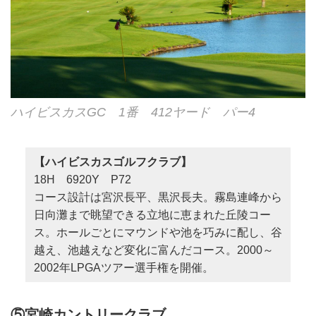
ハイビスカスGC 1番 412ヤード パー4
【ハイビスカスゴルフクラブ】
18H 6920Y P72
コース設計は宮沢長平、黒沢長夫。霧島連峰から
日向灘まで眺望できる立地に恵まれた丘陵コー
ス。ホールごとにマウンドや池を巧みに配し、谷
越え、池越えなど変化に富んだコース。2000～
2002年LPGAツアー選手権を開催。
⑤宮崎カントリークラブ