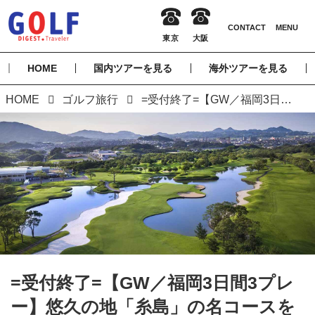
HOME
国内ツアーを見る
海外ツアーを見る
HOME
ゴルフ旅行
=受付終了=【GW／福岡3日間3プレー】悠久の地「糸島」の名コースを巡る 福岡3日間（添乗員同行／一人予約可能）
=受付終了=【GW／福岡3日間3プレ
ー】悠久の地「糸島」の名コースを