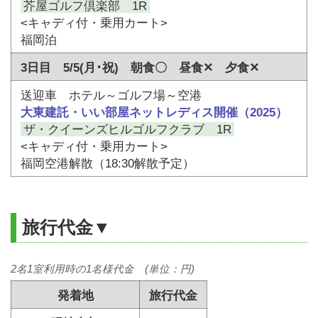
芥屋ゴルフ倶楽部 1R
<キャディ付・乗用カート>
福岡泊
3日目 5/5(月･祝) 朝食〇 昼食✕ 夕食✕
送迎車 ホテル～ゴルフ場～空港
大東建託・いい部屋ネットレディス開催（2025）
ザ・クイーンズヒルゴルフクラブ 1R
<キャディ付・乗用カート>
福岡空港解散（18:30解散予定）
旅行代金▼
2名1室利用時の1名様代金 (単位：円)
発着地
旅行代金