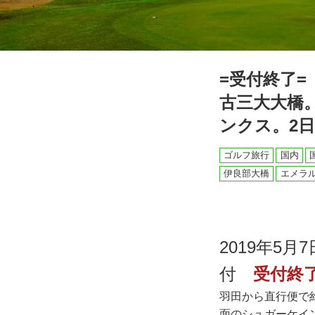
=受付終了
古三大大橋
ンクス。2日
ゴルフ旅行
国内
伊良部大橋
エメラ
2019年5
付
受付終
羽田から直行便で
面のシュガーケイ