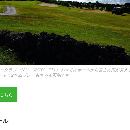
クラブ（18H・6250Y・P71）すべてのホールから宮古の海が見
ートで2サムプレーもちろん可能です
こちら
ール