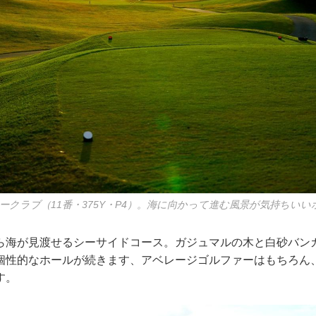
ンクス宮古島
平日
土・日
7,000
9,000
クラブ（11番・375Y・P4）。海に向かって進む風景が気持ちいい
 (単位：円)
ら海が見渡せるシーサイドコース。ガジュマルの木と白砂バン
ホテルローカス ～全室オーシャンビュー～
個性的なホールが続きます、アベレージゴルファーはもちろん
5/7～6/6
6/7～6/20
6/21～7/4
7/5～7/12
す。
～木
金・土
全日
月～木
金～日
全日