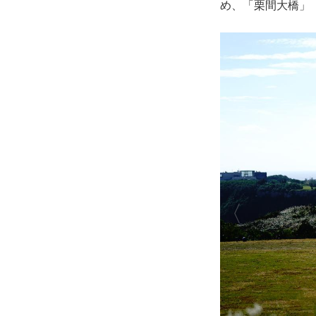
め、「栗間大橋」
1名1室利用代
5/7～5/30
現地移動費
5/31～6/11
ゴルフプレーに
6/12～7/11
所定の食事以外
1名様1室利用追加
個人的費用
上記含まれるも
(単位：円)
日数／クラス
（
同日
1泊2日
2泊3日