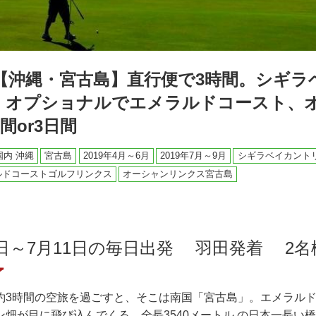
=【沖縄・宮古島】直行便で3時間。シギラ
。オプショナルでエメラルドコースト、
間or3日間
国内 沖縄
宮古島
2019年4月～6月
2019年7月～9月
シギラベイカント
ルドコーストゴルフリンクス
オーシャンリンクス宮古島
月7日～7月11日の毎日出発 羽田発着 2
了
約3時間の空旅を過ごすと、そこは南国「宮古島」。エメラル
ン畑が目に飛び込んでくる。全長3540メートル の日本一長い