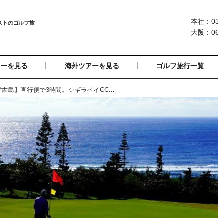
本社：03-
大阪：06-
アーを見る
海外ツアーを見る
ゴルフ旅行一覧
=受付終了=【沖縄・宮古島】直行便で3時間。シギラベイCCと宮古三大大橋。オプショナルでエメラルドコースト、オーシャンリンクス。2日間or3日間