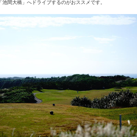
「池間大橋」へドライブするのがおススメです。
金
54,800
55,800
66,800
65,300
66,300
72,800
おける利用税・カートフィ・ロッカーフィ・基金
75,800
76,800
87,800
の飲食
代金
3,000
のに明記していないもの
Sクラス
WSクラス
1300CCクラス）
（1800CCクラス）
6,000
9,000
11,000
17,500
16,000
26,000