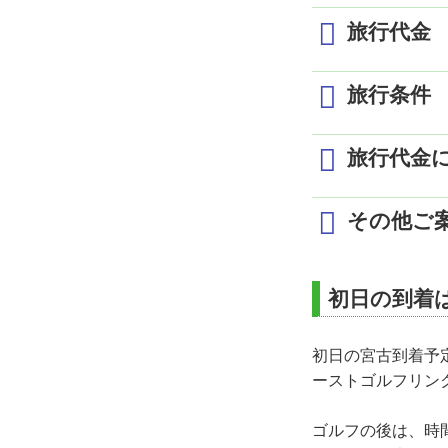
旅行代金
1日目
旅行条件
羽田(06:40)発 ✈ 宮
到着後、フリータ
1室2・3名利用時の1名様
最少催行人員
2
ホテルピースアイ
旅行代金
出発日／曜日
食事条件
2
2日目
5/7～5/31
添乗員
同
朝食後、お客様各
その他ご
シギラベイカントリ
6/1～6/12
利用交通機関
日
ホテルピースアイ
6/13～7/11
日程に記載の往
*2日間パターンは
宿泊施設
ホ
宮古島(19:50)発 ✈ 
初日の到着は
1名様1室利用追加
日程に記載の宿
3日目
日程に記載のゴ
朝食後、出発まで
初日の宮古到着予
旅行代金の消費
各自にて空港へ。
ーストゴルフリン
宮古島(19:50)発 ✈ 
1室2・3名利用時の1名様
ゴルフの後は、時
出発日／曜日