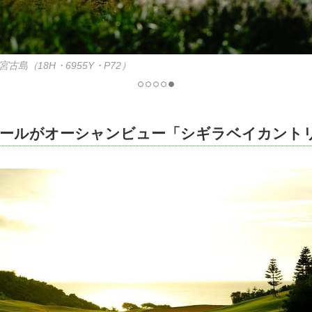
島「伊良部島」をつなぐ「伊良部大橋」
ホールがオーシャンビュー「シギラベイカント
トゴルフリンクス
全日
12,000