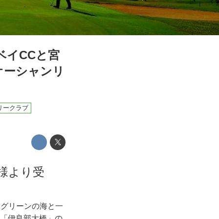
ベイCCと宮
オーシャンリ
リークラブ
名様より受
ドグリーンの海と一
橋「伊良部大橋」の