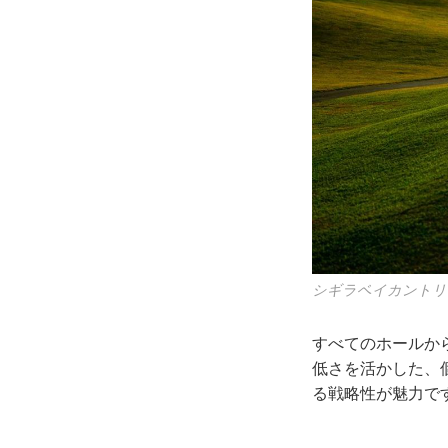
(単位：円)
オーシャンリ
セルフ・カート
1プレー追加代金
シギラベイカントリー
1名様1泊あたり追加代金
すべてのホールか
低さを活かした、
る戦略性が魅力で
人数／宿泊日
日