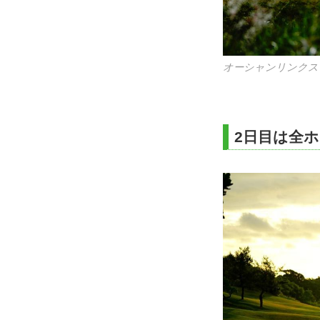
宮古島とサンゴ礁の
2日目は全
(単位：円)
エメラルドコース
セルフ・カート
1プレー追加代金