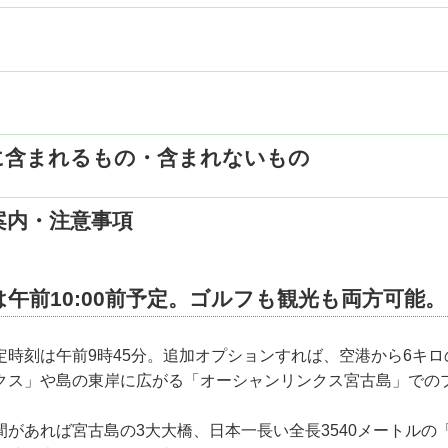
古島(09:45)着
イム。
代金 (単位：円)
名
ランド宮古島市役所通り泊
に含まれるもの・含まれないもの
月～木
日
金・土
日間：朝食1回付 3日間：朝食2回付
49,800
51,800
59,800
行致しません
自にてゴルフ場へ。
案内・注意事項
ークラブにて18Hプレー
56,800
57,800
69,800
本トランスオーシャン航空（JTA）／日本航空（JAL）
ランド宮古島市役所通り泊
68,800
69,800
83,800
復航空運賃(普通席利用)
プレー後、各自にて空港へ。
テルピースアイランド宮古島市役所通り※シャワーブースのみとなりま
羽田(22:25)着
午前10:00前予定。ゴルフも観光も両方可能。
代金
1,500
泊費・食事代
ルフプレー代(グリーンフィ・諸経費)
フリータイム。
定時刻は午前9時45分。追加オプションすれば、空港から6キ
税
クス」や島の東岸に広がる「オーシャンリンクス宮古島」での
羽田(22:25)着
代金 (単位：円)
間があれば宮古島の3大大橋、日本一長い全長3540メートルの
月～木
日
金・土