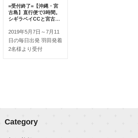
=受付終了=【沖縄・宮
古島】直行便で3時間。
シギラベイCCと宮古三
大大橋。オプショナルで
2019年5月7日～7月11
エメラルドコースト、オ
ーシャンリンクス。2日
日の毎日出発 羽田発着
間or3日間
2名様より受付
Category