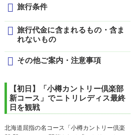
1日目 9/1
旅行条件
羽田・中部・伊丹・関西発 ✈ 新千歳着
送迎車にて小樽CCへ。
「2019ニトリレディスゴル
1室2名利用時の1名様代金 (単位：円)
20名(最少催行人員12名)
フトーナメント」観戦
旅行代金に含まれるもの・含ま
募集人員
1名様より受付
発着地
旅行代金
終盤からの観戦となりますので、予めご了承くだ
れないもの
さい。
朝食2回(クラブハウスにて)、夕食
羽 田
200,000
食事条件
【オプショナル】お一人様20,000円の追加で北海道
1回、パーティ1回付
ブルックスCCでの18Hプレーへ
中 部
240,000
その他ご案内・注意事項
いずれかの発着地または現地より
変更ができます。＜キャディ付き・歩き＞
添乗員
関空・伊丹
220,000
同行致します
札幌グランドホテル内、チャイニーズレストラン
「黄鶴」にて夕食懇親会。
日程に明記した往復の航空運賃(普通席)
1名1室利用追加代金
17,000
利用交通機関
航空機
ワインやシャンパンとともに新感覚の創作中国料
【初日】「小樽カントリー倶楽部
日程に明記した宿泊代金
理をお愉しみください。
株式会社AIR／道美観光バス
新コース」でニトリレディス最終
札幌グランドホテル泊
日程に明記したゴルフプレー代金(グリーン
利用バス会社
＊参加人数によりタクシーまたは
日を観戦
フィ・利用税・諸経費・キャディフィ・ロ
ジャンボタクシーを利用
2日目 9/2
ッカーフィ)(ザ・ノースカントリーゴルフ
宿泊施設
札幌グランドホテル(洋室）
送迎車にてゴルフ場へ
クラブにおけるカートフィを含む)
北海道屈指の名コース「小樽カントリー倶楽
CLUB ONOFFプレミアムツアーゴルフコンペ開催