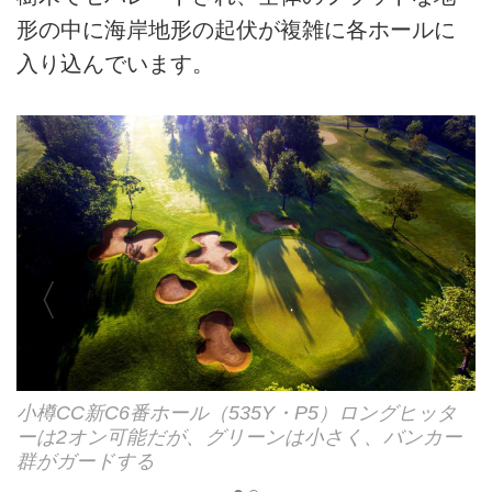
形の中に海岸地形の起伏が複雑に各ホールに
入り込んでいます。
小樽CC新C16番ホール（504Y・P4）右に池、フェ
小樽CC新C6番ホール（535Y・P5）ロングヒッタ
アウェイには大きな木がある。距離の長い難ホール
ーは2オン可能だが、グリーンは小さく、バンカー
群がガードする