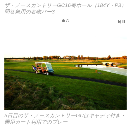
ザ・ノースカントリーGC16番ホール（184Y・P3）
問答無用の名物パー3
3日目のザ・ノースカントリーGCはキャディ付き・
乗用カート利用でのプレー