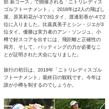
日程に明記した送迎代金(但し一部ゴルフ場
部 新コース」で開催される「ニトリレディス
小樽カントリー倶楽部にて18Hプレー 7:30頃スタ
送迎車の利用もあります)
ート
ゴルフトーナメント」。2018年は2人の飛ばし
<キャディ付き・歩き>
旅行条件に明記した食事代金
屋、原英莉花が-3で3位タイ、渡邊彩香が-4で2
トーナメント翌日のコースをお楽しみください。
位に入りました。比嘉真美子とシン・ジエが3
日程に明記したコンペパーティ代
プレー後、表彰式＆パーティ
送迎車にてホテルへ
位タイ。優勝は実力者のアン・ソンジュ。小
コンペ賞品代
札幌グランドホテル泊
樽で好スコアを出すには、飛距離と正確性の
添乗員または現地係員費用
両方、そして、パッティングの力が必要なこ
3日目 9/3
旅行代金の消費税
とが証明された大会になりました。
ゴルフ場送迎車にてゴルフ場へ
ザ・ノースカントリーゴルフクラブにて18Hプレー
8:20頃スタート
旅行の初日は、2019年「ニトリレディスゴル
<キャディ付き・乗用カート利用>
フトーナメント」最終日の観戦です。今年は
ゴルフ場送迎車にて空港へ
1名1室利用追加代金
誰が小樽を制するのでしょうか。
新千歳発 ✈ 関西・伊丹・中部・羽田着
超過手荷物代金(航空会社チェックインバゲ
2日目、3日目の朝食はクラブハウスにてご
ージに対して規定の重量を超えた場合)
用意します。
オプショナル代金