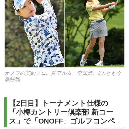
ゴルフ場送迎車はゴルフ場が提供する送迎
クリーニング・飲食・買い物等、その他個
サービスで、他お客様との乗り合わせとな
人的性質の諸費用
ります。
国内旅行傷害保険(任意保険)
オノフの契約プロ。黄アルム、李知姫。2人とも今
季好調
【2日目】トーナメント仕様の
「小樽カントリー倶楽部 新コー
ス」で「ONOFF」ゴルフコンペ