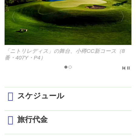
「セガサミーカップ」の舞台、ザ・ノースカントリ
ーGC（18番・536Y・P5）
スケジュール
旅行代金