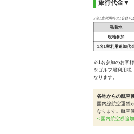
旅行代金▼
2名1室利用時の1名様代金
発着地
現地参加
1名1室利用追加代
※1名参加のお客
※ゴルフ場利用税（1
なります。
各地からの航空
国内線航空運賃
なります。航空
< 国内航空券追