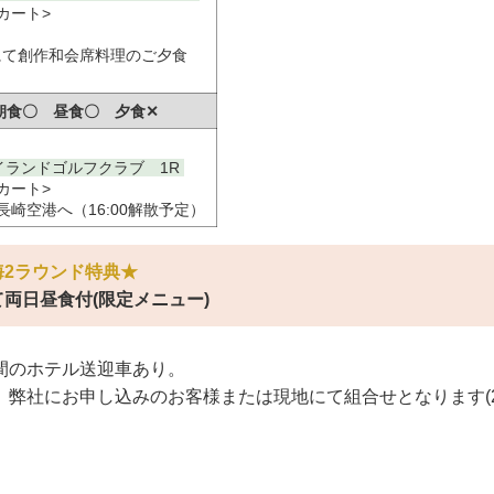
カート>
にて創作和会席料理のご夕食
) 朝食〇 昼食〇 夕食✕
イランドゴルフクラブ 1R
カート>
て長崎空港へ（16:00解散予定）
海2ラウンド特典★
両日昼食付(限定メニュー)
間のホテル送迎車あり。
、弊社にお申し込みのお客様または現地にて組合せとなります(