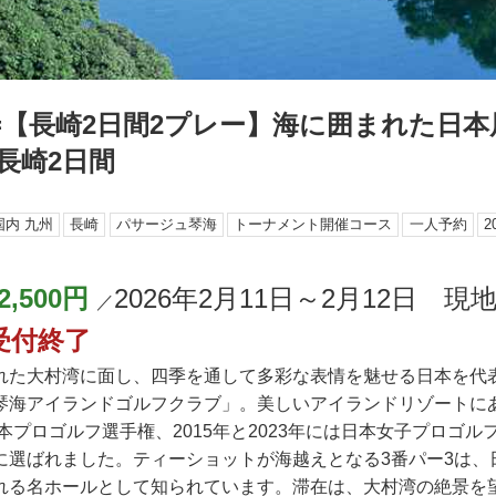
 =【長崎2日間2プレー】海に囲まれた日
長崎2日間
国内 九州
長崎
パサージュ琴海
トーナメント開催コース
一人予約
2
2,500円
2026年2月11日～2月12日 現
／
受付終了
れた大村湾に面し、四季を通して多彩な表情を魅せる日本を代
琴海アイランドゴルフクラブ」。美しいアイランドリゾートに
日本プロゴルフ選手権、2015年と2023年には日本女子プロゴ
に選ばれました。ティーショットが海越えとなる3番パー3は、
れる名ホールとして知られています。滞在は、大村湾の絶景を