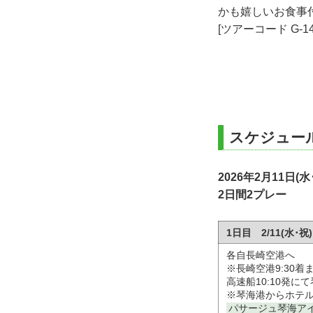
かも嬉しいお食事
[ツアーコード G-14
スケジュー
2026年2月11日(
2日間2プレー
1日目 2/11(水
各自長崎空港へ
※長崎空港9:30
高速船10:10発に
※琴海港からホテ
パサージュ琴海ア