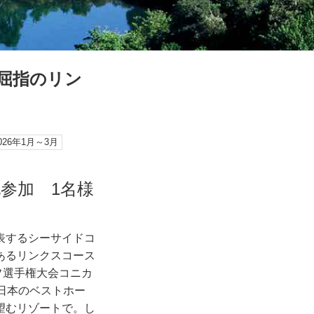
本屈指のリン
026年1月～3月
地参加 1名様
表するシーサイドコ
あるリンクスコース
ルフ選手権大会コニカ
日本のベストホー
望むリゾートで。し