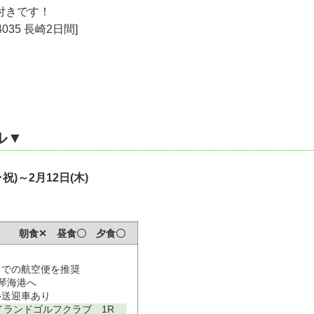
付きです！
035 長崎2日間]
ル▼
水･祝)～2月12日(木)
･祝) 朝食✕ 昼食〇 夕食〇
着までの航空便を推奨
て琴海港へ
ル送迎車あり
イランドゴルフクラブ 1R