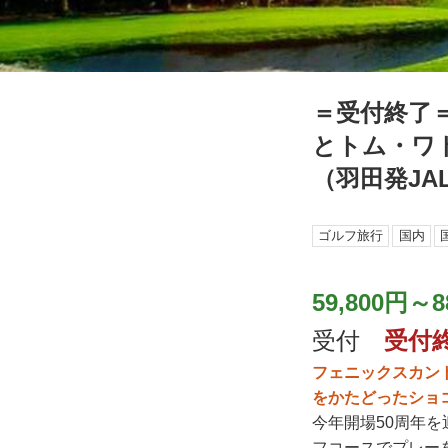
＝受付終了＝
とトム・ワ
（羽田発J
ゴルフ旅行
国内
59,800円～8
受付
受付
フェニックスカン
をかたどったショ
今年開場50周年
フコースでプレー