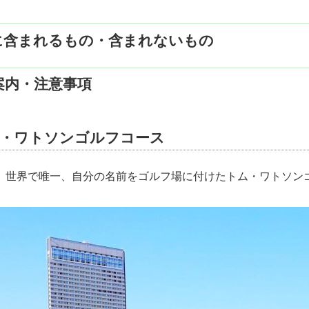
へ
 (単位：円)
名
フコースにて18Hプレー
に含まれるもの・含まれないもの
セルフプレー>
木発
金発
土発
日発
食1回付
てホテルへ（園内無料シャトルバスあり）
800
72,800
88,000
69,800
デ・オーシャンリゾート 泊
行しません
案内・注意事項
800
68,600
79,800
65,000
空機
復航空運賃（普通席利用）
へ（園内無料シャトルバスあり）
ェラトングランデオーシャンリゾート
リークラブ（コース指定なし）にて18Hプレー
デラックスツインルーム）
ム・ワトソンゴルフコース
代金 (単位：円)
泊費
>
キャディフィー
カートフィー
の食事代
利用税等
ロッカー
、世界で唯一、自分の名前をゴルフ場に付けたトム・ワトソン
4B
3B
2B
4B
3B
2B
ルフプレー代（グリーンフィー・諸経費）
－
2,750
1,080
33
税
2名乗りカート1台
4,400
5,830
8,800
1,200
44
6,600 ※1
加代金