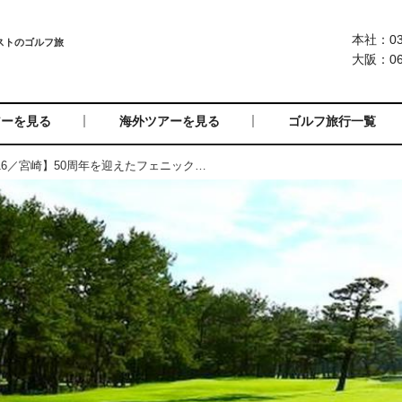
本社：03-
大阪：06-
アーを見る
海外ツアーを見る
ゴルフ旅行一覧
＝受付終了＝【F-12216／宮崎】50周年を迎えたフェニックスCCとトム・ワトソンGCをプレー 宮崎シーガイア2日間2プレー（羽田発JALで行く）プレゼント付