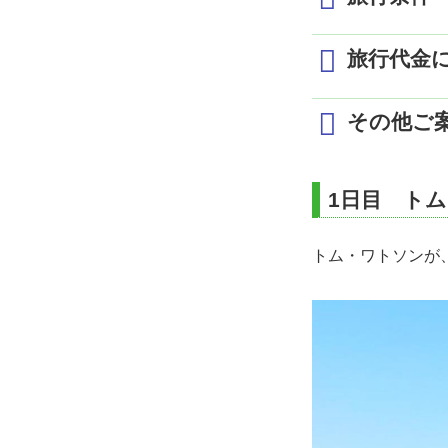
羽田発 ✈ 宮崎着
各自にてゴルフ場
2名1室利用時の1名様代金
最少催行人員
2
トム・ワトソンゴル
旅行代金
<乗用カート利用・
出発日/曜日
月～
食事条件
朝
プレー後、各自に
5/6～5/30
65,
シェラトン・グラン
添乗員
同
その他ご
5/31～6/30
59,
2日目
利用交通機関
航
日程に記載の往
各自にてゴルフ場
シ
現地お支払代金
宿泊施設
フェニックスカント
（
1日目 ト
1プレーにつきお一人様
日程に記載の宿
<キャディ付・歩き
各自にて空港へ
旅行条件に記載
設定コース
宮崎発 ✈ 羽田着
トム・ワトソンが
日程に記載のゴ
トムワトソンGC
旅行代金の消費
フェニックスCC
1名1室利用追
現地移動費