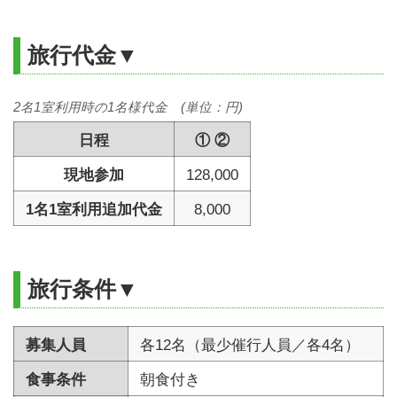
旅行代金▼
2名1室利用時の1名様代金 (単位：円)
日程
① ②
現地参加
128,000
1名1室利用追加代金
8,000
旅行条件▼
募集人員
各12名（最少催行人員／各4名）
食事条件
朝食付き