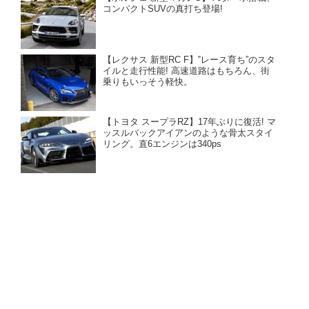
コンパクトSUVの真打ち登場!
【レクサス 新型RC F】‟レース育ち”のスタ
イルと走行性能! 高速道路はもちろん、街
乗りもいっそう軽快。
【トヨタ スープラRZ】17年ぶりに復活! マ
ッスルバックアイアンのような骨太スタイ
リング。直6エンジンは340ps