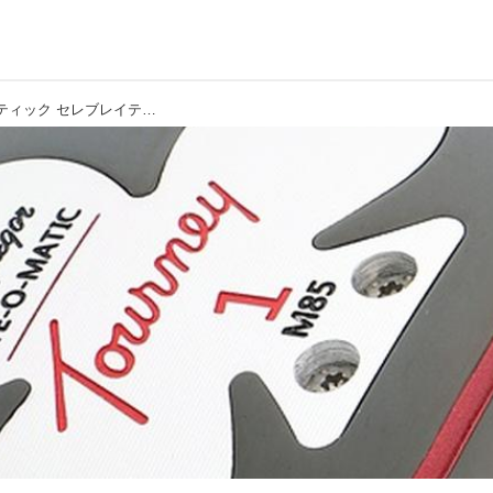
【ターニークラシック Ｍ85 アイオマティック セレブレイティング 120th マグレガーゴルフ】球を操る楽しさを思い出す