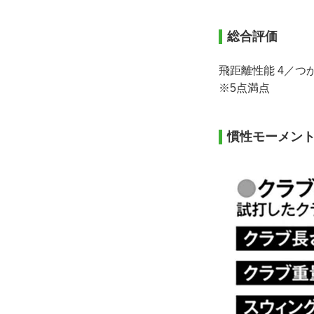
総合評価
飛距離性能 4／つか
※5点満点
慣性モーメン