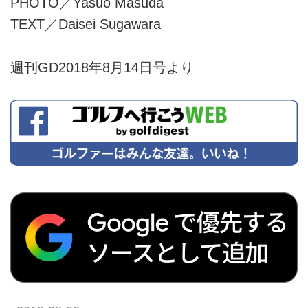
PHOTO／Yasuo Masuda
TEXT／Daisei Sugawara
週刊GD2018年8月14日号より