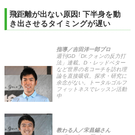
飛距離が出ない原因! 下半身を動
き出させるタイミングが遅い
指導／吉田洋一郎プロ
週刊GD「Dr.クォンの反力打
法」連載。D・レッドベター
など世界の名コーチを訪れ理
論を直接吸収。探求・研究に
余念がない。トータルゴルフ
フィットネスでレッスン活動
中
教わる人／宋昌錫さん