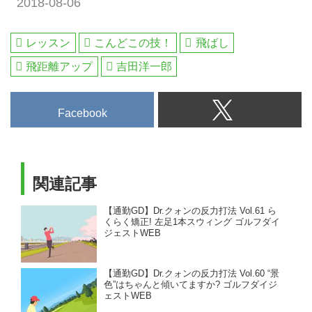
2018-08-06
レッスン
こんどこの技！
飛ばし
飛距離アップ
吉田洋一郎
Facebook
関連記事
【通勤GD】Dr.クォンの反力打法 Vol.61 ら
くらく矯正! 左足1本スウィング ゴルフダイ
ジェストWEB
【通勤GD】Dr.クォンの反力打法 Vol.60 “景
色”はちゃんと傾いてますか? ゴルフダイジ
ェストWEB