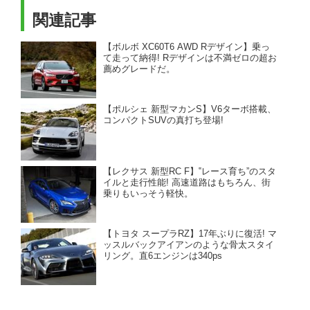
関連記事
【ボルボ XC60T6 AWD Rデザイン】乗っ
て走って納得! Rデザインは不満ゼロの超お
薦めグレードだ。
【ポルシェ 新型マカンS】V6ターボ搭載、
コンパクトSUVの真打ち登場!
【レクサス 新型RC F】‟レース育ち”のスタ
イルと走行性能! 高速道路はもちろん、街
乗りもいっそう軽快。
【トヨタ スープラRZ】17年ぶりに復活! マ
ッスルバックアイアンのような骨太スタイ
リング。直6エンジンは340ps