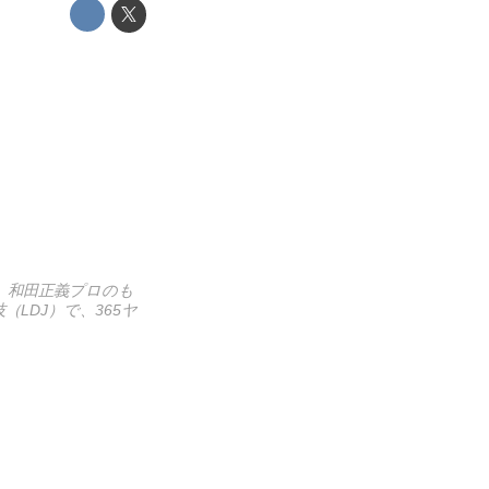
身。和田正義プロのも
LDJ）で、365ヤ