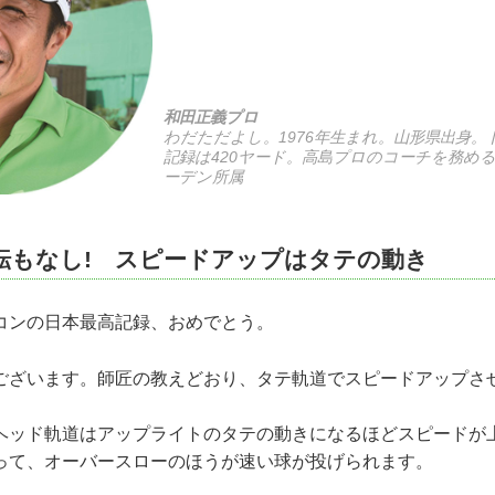
和田正義プロ
わだただよし。1976年生まれ。山形県出身。
記録は420ヤード。高島プロのコーチを務め
ーデン所属
転もなし! スピードアップはタテの動き
ンの日本最高記録、おめでとう。
ざいます。師匠の教えどおり、タテ軌道でスピードアップさ
ッド軌道はアップライトのタテの動きになるほどスピードが
って、オーバースローのほうが速い球が投げられます。