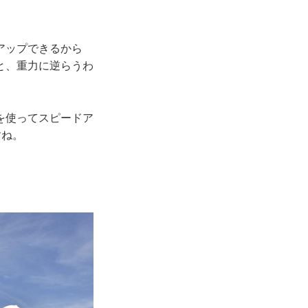
アップできるから
と、重力に逆らうわ
を使ってスピードア
すね。