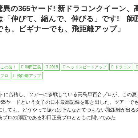
異の365ヤード! 新ドラコンクイーン、
は「伸びて、縮んで、伸びる」です! 師
でも、ビギナーでも、飛距離アップ」
どこの技！
和田正義
2018
ヘッドスピードアップ
ドラコン
子プロ
飛距離アップ
テストに合格し、ツアーに参戦している高島早百合プロが、この
365ヤードという女子の日本最高記録を叩き出した。ツアーで
にしても、どうやって振ればそんなとてつもない飛距離が出る
島プロの師匠である和田正義プロとともに聞いてみた