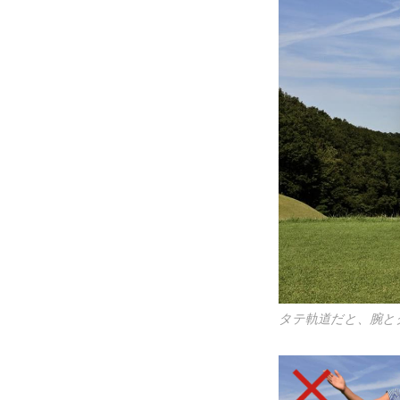
タテ軌道だと、腕と