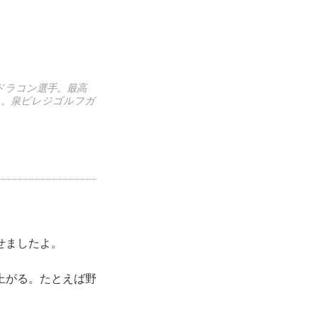
ドラコン選手。最高
る。泉ビレジゴルフガ
せましたよ。
上がる。たとえば野