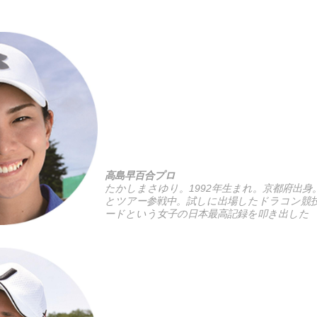
高島早百合プロ
たかしまさゆり。1992年生まれ。京都府出
とツアー参戦中。試しに出場したドラコン競技（
ードという女子の日本最高記録を叩き出した