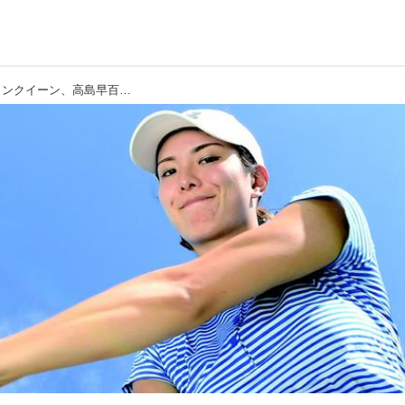
【飛ばし】驚異の365ヤード! 新ドラコンクイーン、高島早百合プロの合言葉は「伸びて、縮んで、伸びる」です! 師匠は和田正義プロ「女性でも、ビギナーでも、飛距離アップ」