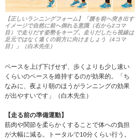
【正しいランニングフォーム】「腰を前へ突き出す
イメージで自然に前へ倒れる意識（右から2コマ
目）で走りだす姿勢をキープ。走りだしたら視線は
足元ではなく遠くの前方に向けましょう（4コマ
目）」（白木先生）
ペースを上げ下げせず、歩くよりも少し速い
くらいのペースを維持するのが効果的。「ち
なみに、夜より朝のほうがランニングの効果
が出やすいです」（白木先生）
【走る前の準備運動】
筋肉や関節を柔らかくすることで体への負担
が大幅に減る。トータルで10分くらい行う。