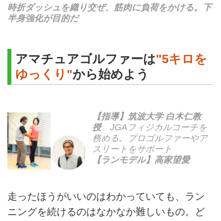
時折ダッシュを織り交ぜ、筋肉に負荷をかける。下
半身強化が目的だ
アマチュアゴルファーは
"5キロを
ゆっくり"
から始めよう
【指導】筑波大学 白木仁教
授
JGAフィジカルコーチを
務める。プロゴルファーやア
スリートをサポート
【ランモデル】高家望愛
走ったほうがいいのはわかっていても、ラン
ニングを続けるのはなかなか難しいもの。ど