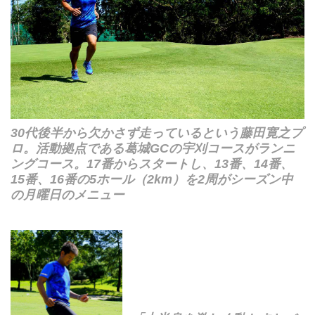
30代後半から欠かさず走っているという藤田寛之プ
ロ。活動拠点である葛城GCの宇刈コースがランニ
ングコース。17番からスタートし、13番、14番、
15番、16番の5ホール（2km）を2周がシーズン中
の月曜日のメニュー