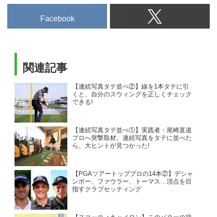
Facebook
関連記事
【連続写真タテ並べ②】線を1本タテに引
くと、自分のスウィングを正しくチェック
できる!
【連続写真タテ並べ①】実践者・尾崎直道
プロへ突撃取材。連続写真をタテに並べた
ら、大ヒントが見つかった!
【PGAツアートッププロの14本②】デシャ
ンボー、ファウラー、トーマス…頂点を目
指すクラブセッティング