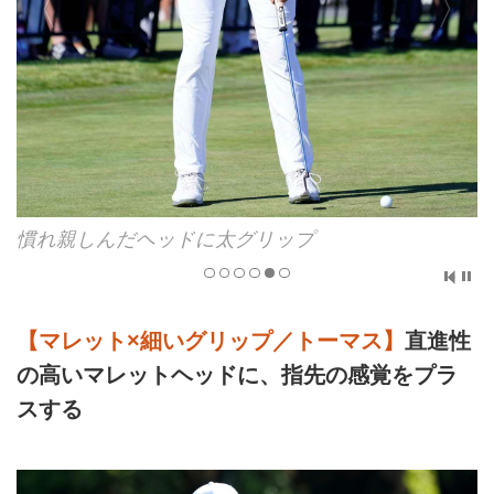
ジョーダン・スピースのパッティング
握り方はクロスハンド
慣れ親しんだヘッドに太グリップ
【マレット×細いグリップ／トーマス】
直進性
の高いマレットヘッドに、指先の感覚をプラ
スする