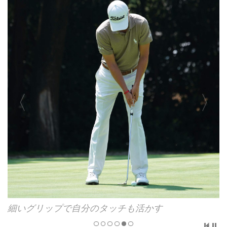
ジャスティン・トーマスのパッティング
細いグリップで自分のタッチも活かす
ヘッドは直進性に長けたモデル