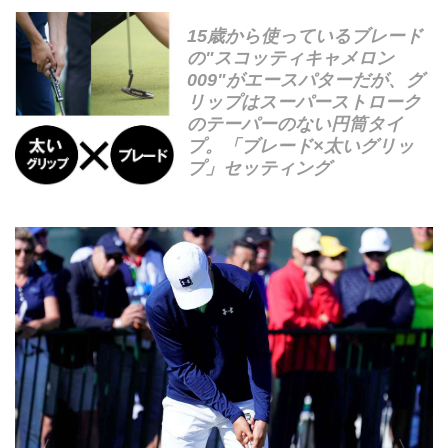
15歳から使っているブレード
の"スコッティキャメロン
009"がエースパターだが、グ
リップはスーパーストローク
のテーパーのない円筒タイ
プ。「ブレード×太いグリッ
プ」セッティング