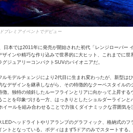
ドプレミアイベントでデビュー
ー、日本では2011年に発売が開始された初代「レンジローバー
ザインや精巧な作り込みで世界的に大ヒット、これまでに世界で
ラグジュアリーコンパクトSUVのパイオニアだ。
フルモデルチェンジにより2代目に生まれ変わったが、新型は
的なデザインを継承しながら、その特徴的なクーペスタイルの
特徴。独特の傾斜したルーフラインとリアに向かって上昇する
ることを印象づける一方、はっきりとしたショルダーラインと
チホイールを組み合わせることで力強くダイナミックな雰囲気を
スLEDヘッドライトやリアランプのグラフィック、格納式のフ
イントとなっている。ボディはまず5ドアのみでスタートする